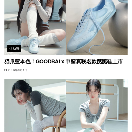
运动鞋
猫爪蓝本色！GOODBAI x 申留真联名款踮踮鞋上市
2026年8月1日