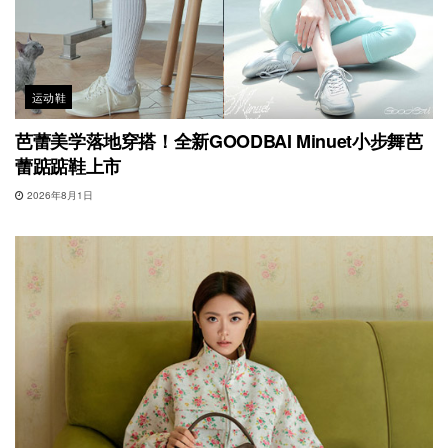
运动鞋
芭蕾美学落地穿搭！全新GOODBAI Minuet小步舞芭
蕾踮踮鞋上市
2026年8月1日