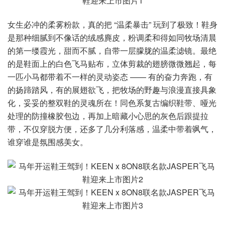
女生必冲的柔雾粉款，真的把 “温柔暴击” 玩到了极致！鞋身
是那种细腻到不像话的绒感麂皮，粉调柔和得如同牧场清晨
的第一缕霞光，甜而不腻，自带一层朦胧的温柔滤镜。最绝
的是鞋面上的白色飞马贴布，立体剪裁的翅膀微微翘起，每
一匹小马都带着不一样的灵动姿态 —— 有的奋力奔跑，有
的扬蹄踏风，有的展翅欲飞，把牧场的野趣与浪漫直接具象
化，妥妥的整双鞋的灵魂所在！同色系复古编织鞋带、哑光
处理的防撞橡胶包边，再加上暗藏小心思的灰色后跟提拉
带，不仅穿脱方便，还多了几分利落感，温柔中带着飒气，
谁穿谁是氛围感美女。