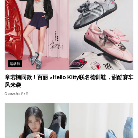
运动鞋
章若楠同款！百丽 ×Hello Kitty联名德训鞋，甜酷赛车
风来袭
2026年8月6日