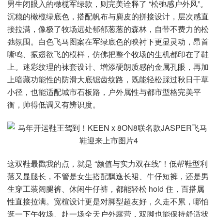
男生闭眼入的橄榄军绿款，则完美诠释了 “松弛感户外风”。
沉稳的橄榄绿底色，搭配帆布与麂皮的拼接设计，层次感直
接拉满，像极了牧场远处郁郁葱葱的森林，自带不费力的松
弛氛围。白色飞马图案在军绿底色的映衬下更显灵动，昂首
嘶鸣、振翅欲飞的模样，仿佛把整个牧场的生机都印在了鞋
上。迷彩纹理的袜套设计、增添硬朗质感的金属孔眼，再加
上暗藏功能性的防滑大底锯齿纹路，既能轻松踩过秋日干草
小径，也能适配城市石板路，户外属性与都市型格完美平
衡，帅得低调又有辨识度。
这双鞋最戳我的点，就是 “颜值与实力双在线”！低帮鞋型利
落又显腿长，不管是女生搭配飘逸长裙、牛仔短裤，还是男
生穿工装阔腿裤、休闲牛仔裤，都能轻松 hold 住，百搭属
性直接拉满。宽楦设计更是对脚型超友好，久走不累，哪怕
逛一下午牧场、赴一场全天户外露营，双脚也能保持舒适状