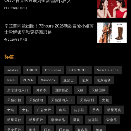
OLAY官宣宋茜成为全新品牌代言人
2026年8月8日
辛芷蕾同款出圈！73hours 2026新款冒险小姐骑
士靴解锁早秋穿搭新思路
2026年8月7日
标签
adidas
ASICS
Converse
DESCENTE
New Balance
Nike
PUMA
Saucony
亚瑟士
京东
京东活动
京东活动入口
冲锋衣
国潮新品
天猫
天猫国际
天猫折扣
天猫活动
天猫活动入口
天猫福利
女包
女装
女鞋
广告大片
彪马
徒步鞋
手表
明星写真
明星同款
明星图片
潮牌新品
男装
篮球鞋
索康尼
美女图片
耐克
联名
联名款
联名鞋
腕表