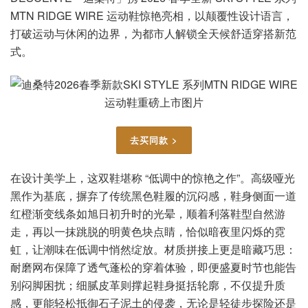
MTN RIDGE WIRE 运动鞋惊艳亮相，以颠覆性设计语言，
打破运动与休闲的边界，为都市人解锁全天候舒适穿搭新范
式。
去买同款 >
在设计美学上，这双鞋堪称 “低调中的惊艳之作”。高级哑光
黑作为基底，摒弃了传统黑色鞋履的沉闷感，鞋身侧面一道
红橙渐变线条如旭日初升时的光晕，顺着利落鞋型自然游
走，再以一抹跳脱的明黄色块点睛，恰似暗夜里闪烁的霓
虹，让潮味在低调中悄然绽放。材质拼接上更是暗藏巧思：
耐磨网布保障了透气蓬松的穿着体验，即便盛夏时节也能告
别闷脚困扰；细腻皮革则撑起鞋身挺括轮廓，不仅提升质
感，更能轻松抵御石子泥土的侵袭，无论是轻徒步探险还是