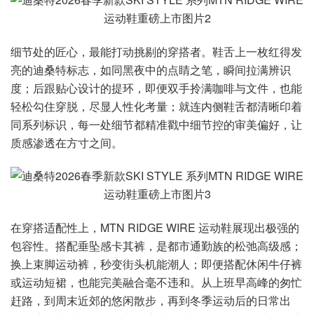
细节处的匠心，最能打动挑剔的穿搭者。鞋舌上一枚红得发
亮的迪桑特标志，如同黑夜中的点睛之笔，瞬间拉满辨识
度；后跟贴心设计的提环，即便双手拎满咖啡与文件，也能
轻松勾住穿脱，尽显人性化考量；就连内侧鞋舌都清晰印着
同系列标识，每一处细节都精准戳中细节控的审美偏好，让
质感渗透在方寸之间。
在穿搭适配性上，MTN RIDGE WIRE 运动鞋展现出极强的
包容性。搭配垂坠感卡其裤，是都市通勤族的松弛高级感；
换上束脚运动裤，秒变街头机能潮人；即便搭配休闲牛仔裤
或运动短裙，也能完美融合毫不违和。从上班早高峰的匆忙
赶路，到周末近郊的悠闲散步，再到冬季运动后的日常出