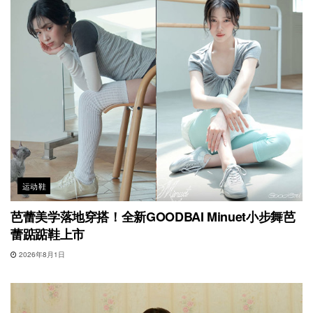
运动鞋
芭蕾美学落地穿搭！全新GOODBAI Minuet小步舞芭
蕾踮踮鞋上市
2026年8月1日