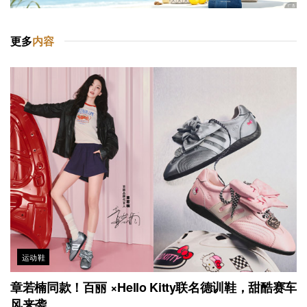
更多
内容
运动鞋
章若楠同款！百丽 ×Hello Kitty联名德训鞋，甜酷赛车
风来袭