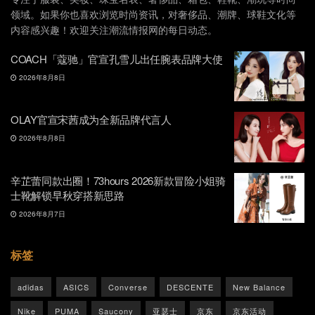
领域。如果你也喜欢浏览时尚资讯，对奢侈品、潮牌、球鞋文化等
内容感兴趣！欢迎关注潮流情报网的每日动态。
COACH「蔻驰」官宣孔雪儿出任腕表品牌大使
2026年8月8日
OLAY官宣宋茜成为全新品牌代言人
2026年8月8日
辛芷蕾同款出圈！73hours 2026新款冒险小姐骑
士靴解锁早秋穿搭新思路
2026年8月7日
标签
adidas
ASICS
Converse
DESCENTE
New Balance
Nike
PUMA
Saucony
亚瑟士
京东
京东活动