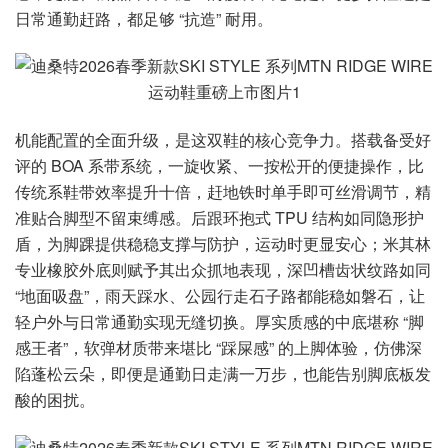
日常通勤赶路，都足够 “抗造” 耐用。
机能配置的全面升级，是这双鞋的核心竞争力。搭载备受好
评的 BOA 系带系统，一旋收紧、一按松开的便捷操作，比
传统系鞋带效率提升十倍，赶地铁时单手即可丝滑调节，精
准贴合脚型不留束缚感。后跟环抱式 TPU 结构如同隐形护
盾，为脚踝提供稳稳支撑与防护，运动时更显安心；米其林
专业橡胶外底则赋予其出众抓地表现，深凹槽齿状纹路如同
“地面吸盘”，雨天踩水、公园行走石子路都能稳如磐石，让
轻户外与日常通勤实现无缝切换。厚实质感的中底堪称 “脚
感王者”，软弹材质带来堪比 “踩屎感” 的上脚体验，仿佛深
陷蓬松云朵，即便是通勤日走满一万步，也能告别脚底板发
酸的困扰。