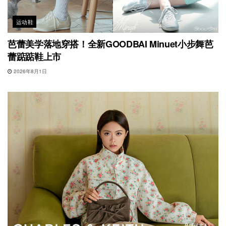
运动鞋
芭蕾美学落地穿搭！全新GOODBAI Minuet小步舞芭
蕾踮踮鞋上市
2026年8月1日