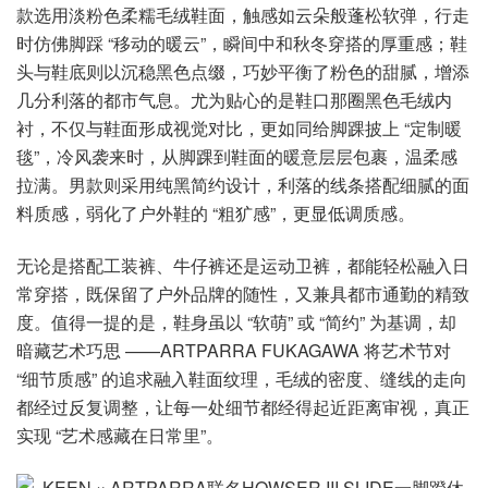
款选用淡粉色柔糯毛绒鞋面，触感如云朵般蓬松软弹，行走
时仿佛脚踩 “移动的暖云”，瞬间中和秋冬穿搭的厚重感；鞋
头与鞋底则以沉稳黑色点缀，巧妙平衡了粉色的甜腻，增添
几分利落的都市气息。尤为贴心的是鞋口那圈黑色毛绒内
衬，不仅与鞋面形成视觉对比，更如同给脚踝披上 “定制暖
毯”，冷风袭来时，从脚踝到鞋面的暖意层层包裹，温柔感
拉满。男款则采用纯黑简约设计，利落的线条搭配细腻的面
料质感，弱化了户外鞋的 “粗犷感”，更显低调质感。
无论是搭配工装裤、牛仔裤还是运动卫裤，都能轻松融入日
常穿搭，既保留了户外品牌的随性，又兼具都市通勤的精致
度。值得一提的是，鞋身虽以 “软萌” 或 “简约” 为基调，却
暗藏艺术巧思 ——ARTPARRA FUKAGAWA 将艺术节对
“细节质感” 的追求融入鞋面纹理，毛绒的密度、缝线的走向
都经过反复调整，让每一处细节都经得起近距离审视，真正
实现 “艺术感藏在日常里”。