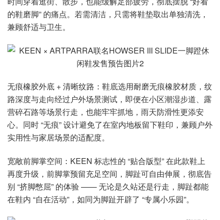
时间穿着逛街、散步，也能缓解足部疲劳，彻底摆脱 “好看
的鞋磨脚” 的痛点。若需清洁，只需将鞋垫取出单独清洗，
兼顾舒适与卫生。
无痕橡胶外底 + 清晰纹路：鞋底选用耐磨无痕橡胶材质，纹
路深度与走向经过户外场景测试，即便在小区潮湿步道、露
营碎石路等场景行走，也能牢牢抓地，雨天防滑性更添安
心。同时 “无痕” 设计避免了在室内地板留下鞋印，兼顾户外
实用性与家居场景的适配度。
宽敞前脚掌空间：KEEN 标志性的 “贴合版型” 在此款鞋上
再度升级，前脚掌预留充足空间，脚趾可自由伸展，彻底告
别 “挤脚憋屈” 的体验 —— 无论是久站还是行走，脚趾都能
在鞋内 “自在活动”，如同为脚趾开辟了 “专属小乐园”。