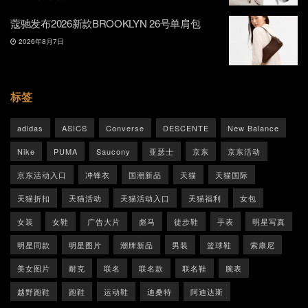
蔻驰发布2026新款BROOKLYN 26号单肩包
2026年8月7日
标签
adidas
ASICS
Converse
DESCENTE
New Balance
Nike
PUMA
Saucony
亚瑟士
京东
京东活动
京东活动入口
冲锋衣
国潮新品
天猫
天猫国际
天猫折扣
天猫活动
天猫活动入口
天猫福利
女包
女装
女鞋
广告大片
彪马
徒步鞋
手表
明星写真
明星同款
明星图片
潮牌新品
男装
篮球鞋
索康尼
美女图片
耐克
联名
联名款
联名鞋
腕表
越野跑鞋
跑鞋
运动鞋
迪桑特
阿迪达斯