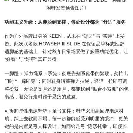
功能主义升级：从穿脱到支撑，每处设计都为 “舒适” 服务
作为户外品牌出身的 KEEN，从未在 “舒适” 与 “实用” 上妥
协。此次联名款 HOWSER III SLIDE 在保留品牌标志性舒
适脚感的基础上，针对秋冬日常场景做了多重功能优化，让
“好看” 与 “好穿” 真正兼得：
一脚蹬 + 弹力绳系带系统：彻底告别系鞋带的繁琐，匆忙出
门时 “一踩即穿”；同时鞋身暗藏弹力抽绳，轻轻一拉即可调
整松紧，无论是宽脚还是瘦脚，都能找到 “贴合不紧绷” 的包
裹感，避免行走时鞋子晃荡的尴尬。
可拆卸弹性泡沫鞋垫 + 足弓支撑：鞋垫采用高回弹泡沫材
质，踩上去软而不塌，每一步都能感受到明显的缓冲；更关
键的是内置足弓支撑设计，如同给足弓 “隐形托举”，即便长