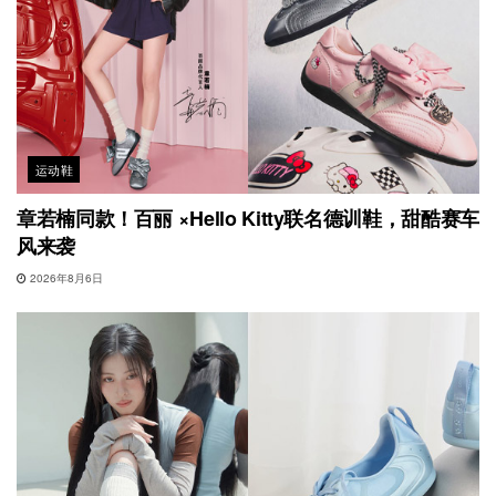
运动鞋
章若楠同款！百丽 ×Hello Kitty联名德训鞋，甜酷赛车
风来袭
2026年8月6日