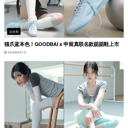
运动鞋
猫爪蓝本色！GOODBAI x 申留真联名款踮踮鞋上市
2026年8月1日