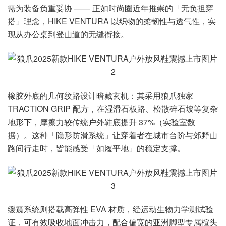
需为装备负重妥协 —— 正如时尚圈近年推崇的「无负担穿
搭」理念，HIKE VENTURA 以织物的柔韧性与透气性，实
现从办公桌到登山道的无缝衔接。
橡胶外底的几何纹路设计暗藏玄机：其采用狼爪独家
TRACTION GRIP 配方，在湿滑石板路、松散碎石坡等复杂
地形下，摩擦力较传统户外鞋底提升 37%（实验室数
据）。这种「隐形防滑系统」让穿着者在城市台阶与郊野山
路间行走时，皆能感受「如履平地」的稳定支撑。
缓震系统则搭载高弹性 EVA 材质，经运动生物力学测试验
证，可有效吸收地面冲击力，配合偏宽的亚洲脚型专属楦头