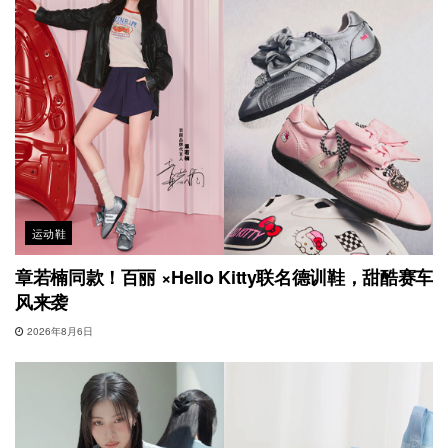
运动鞋
章若楠同款！百丽 ×Hello Kitty联名德训鞋，甜酷赛车
风来袭
2026年8月6日