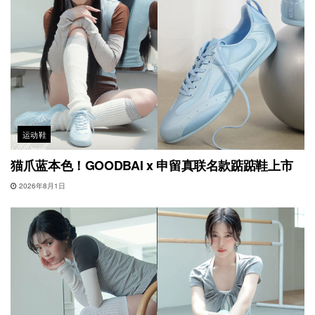
运动鞋
猫爪蓝本色！GOODBAI x 申留真联名款踮踮鞋上市
2026年8月1日