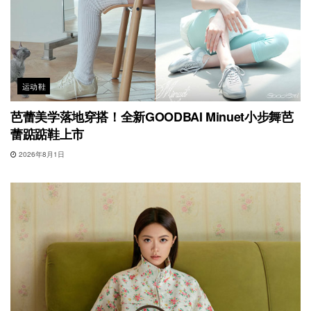
运动鞋
芭蕾美学落地穿搭！全新GOODBAI Minuet小步舞芭
蕾踮踮鞋上市
2026年8月1日