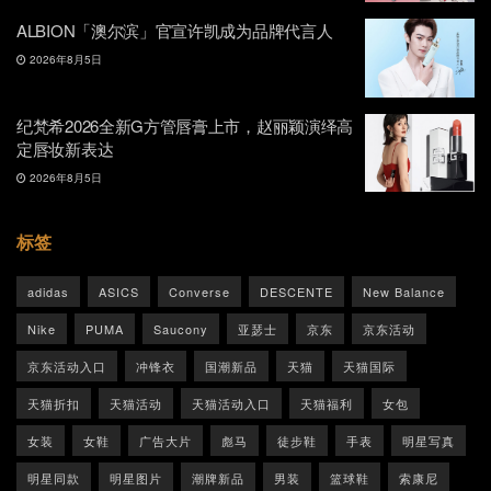
ALBION「澳尔滨」官宣许凯成为品牌代言人
2026年8月5日
纪梵希2026全新G方管唇膏上市，赵丽颖演绎高
定唇妆新表达
2026年8月5日
标签
adidas
ASICS
Converse
DESCENTE
New Balance
Nike
PUMA
Saucony
亚瑟士
京东
京东活动
京东活动入口
冲锋衣
国潮新品
天猫
天猫国际
天猫折扣
天猫活动
天猫活动入口
天猫福利
女包
女装
女鞋
广告大片
彪马
徒步鞋
手表
明星写真
明星同款
明星图片
潮牌新品
男装
篮球鞋
索康尼