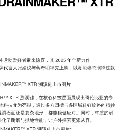
RAINMAKER™ XTR
外运动爱好者带来惊喜，其 2025 年全新力作
售。品牌代言人张婧仪与蒋奇明率先上脚，以潮流姿态演绎这款
。
AKER™ XTR 溯溪鞋，在核心科技层面展现出哥伦比亚的专
・户外抓地科技尤为亮眼，通过多方凹槽与多区域鞋钉纹路的精妙
湿滑石面还是复杂地形，都能稳健应对。同时，材质的耐
强化了耐磨与抓地性能，让户外探索更添从容。