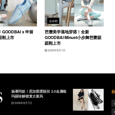
运动鞋
OODBAI x 申留
芭蕾美学落地穿搭！全新
踮鞋上市
GOODBAI Minuet小步舞芭蕾踮
踮鞋上市
2026年8月1日
杨幂同款！思加图爱丽丝 3.0金属银
玛丽珍解锁复古新风
2026年8月7日