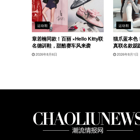
运动鞋
运动鞋
章若楠同款！百丽 ×Hello Kitty联
猫爪蓝本色！G
名德训鞋，甜酷赛车风来袭
真联名款踮
2026年8月6日
2026年8月1日