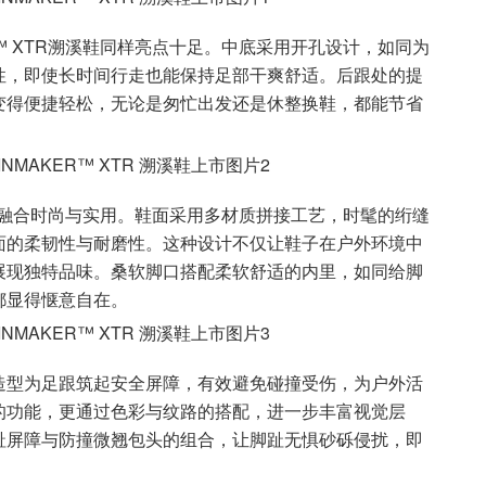
R™ XTR溯溪鞋同样亮点十足。中底采用开孔设计，如同为
性，即使长时间行走也能保持足部干爽舒适。后跟处的提
变得便捷轻松，无论是匆忙出发还是休整换鞋，都能节省
鞋完美融合时尚与实用。鞋面采用多材质拼接工艺，时髦的绗缝
面的柔韧性与耐磨性。这种设计不仅让鞋子在户外环境中
展现独特品味。桑软脚口搭配柔软舒适的内里，如同给脚
都显得惬意自在。
造型为足跟筑起安全屏障，有效避免碰撞受伤，为户外活
的功能，更通过色彩与纹路的搭配，进一步丰富视觉层
趾屏障与防撞微翘包头的组合，让脚趾无惧砂砾侵扰，即