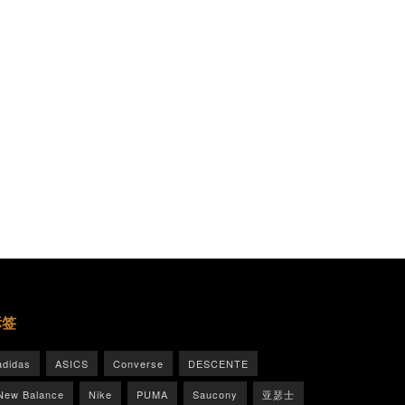
标签
adidas
ASICS
Converse
DESCENTE
New Balance
Nike
PUMA
Saucony
亚瑟士