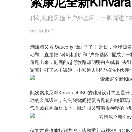
索康尼全新Kinvara
科幻机能风撞上户外基因，一脚踩进 “
2025年6月6日
潮流圈又被 Saucony “拿捏” 了！ 近日，全球知名
动鞋，直接把 “科幻机能” 和 “户外基因” 搅
偷跑出来，鞋底的越野纹路却明明白白喊着 “去
家安排好了入手渠道，不知道去哪里买的小伙伴
此次索康尼对Kinvara 4 ISO的鞋身设计简
动的金属缎带，勾勾绕绕间把复古跑鞋的轮廓玩出了
气孔藏在亮面材质下，既炸眼又带着股神秘的 “
但复古党也能找到共鸣：该鞋重新审视SAUCON