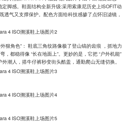
定脚感。鞋面结构全新升级:采用索康尼历史上ISOFIT动
，既透气又支撑保护。配色方面给科技感掺了点怀旧滤镜，
个 “户外狠角色”： 鞋底三角纹路像极了登山镐的齿痕 ，抓地力
弯，都稳得像 “长在地面上”。更妙的是，它把 “户外机能”
裤是户外潮人，搭牛仔裤秒变街头酷盖，通勤爬山无缝切换。