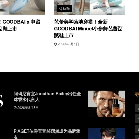
运动鞋
OODBAI x 申留
芭蕾美学落地穿搭！全新
踮鞋上市
GOODBAI Minuet小步舞芭蕾踮
踮鞋上市
2026年8月1日
阿玛尼官宣Jonathan Bailey出任全
球香水代言人
2026年8月8日
PIAGET伯爵官宣郝熠然成为品牌挚
友