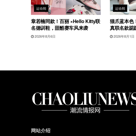
运动鞋
运动鞋
章若楠同款！百丽 ×Hello Kitty联
猫爪蓝本色！G
名德训鞋，甜酷赛车风来袭
真联名款踮
2026年8月6日
2026年8月1日
网站介绍