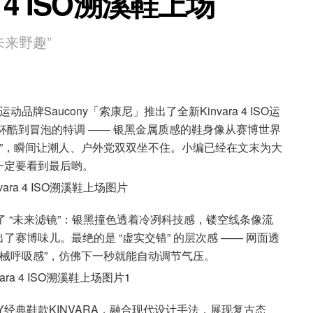
 4 ISO溯溪鞋上场
未来野趣”
运动品牌Saucony「索康尼」推出了全新Kinvara 4 ISO运
成了一杯酷到冒泡的特调 —— 银黑金属质感的鞋身像从赛博世界
野”，瞬间让潮人、户外党双双坐不住。小编已经在文末为大
一定要看到最后哟。
直是开了 “未来滤镜”：银黑撞色透着冷冽科技感，镂空线条像流
赛博味儿。最绝的是 “虚实交错” 的层次感 —— 网面透
机械呼吸感”，仿佛下一秒就能自动调节气压。
Y经典鞋款KINVARA，融合现代设计手法，展现复古态