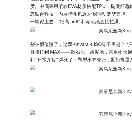
度。中底采用柔软EVA材质搭配TPU，提供舒适稳
态贴合科技，内层弹性包裹,外层浮动笼型支撑,
一脚蹬上去，“增高 buff” 和潮流感直接拉满。
别被颜值骗了，这双Kinvara 4 ISO骨子里是
直接拉到 MAX—— 踩石头、趟泥地，甚至雨天遛
和 “日常穿搭” 焊死了：鞋型不算夸张，配短