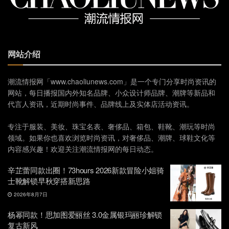
网站介绍
潮流情报网「www.chaoliunews.com」是一个专门分享时尚资讯的
网站，每日播报国内外知名品牌、小众设计师品牌、潮牌等新品和
代言人资讯，近期时尚事件、品牌线上及实体店活动资讯。
专注于服装、美妆、珠宝名表、奢侈品、箱包、鞋靴、潮玩等时尚
领域。如果你也喜欢浏览时尚资讯，对奢侈品、潮牌、球鞋文化等
内容感兴趣！欢迎关注潮流情报网的每日动态。
辛芷蕾同款出圈！73hours 2026新款冒险小姐骑
士靴解锁早秋穿搭新思路
2026年8月7日
杨幂同款！思加图爱丽丝 3.0金属银玛丽珍解锁
复古新风