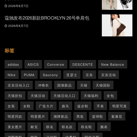
2026年8月7日
蔻驰发布2026新款BROOKLYN 26号单肩包
2026年8月7日
标签
adidas
ASICS
Converse
DESCENTE
New Balance
Nike
PUMA
Saucony
亚瑟士
京东
京东活动
京东活动入口
冲锋衣
国潮新品
天猫
天猫国际
天猫折扣
天猫活动
天猫活动入口
天猫福利
女包
女装
女鞋
广告大片
彪马
徒步鞋
手表
明星写真
明星同款
明星图片
潮牌新品
男装
篮球鞋
索康尼
美女图片
耐克
联名
联名款
联名鞋
腕表
越野跑鞋
跑鞋
运动鞋
迪桑特
阿迪达斯