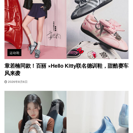
运动鞋
章若楠同款！百丽 ×Hello Kitty联名德训鞋，甜酷赛车
风来袭
2026年8月6日