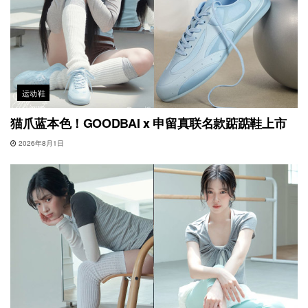
运动鞋
猫爪蓝本色！GOODBAI x 申留真联名款踮踮鞋上市
2026年8月1日