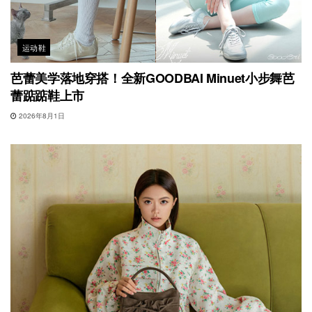
运动鞋
芭蕾美学落地穿搭！全新GOODBAI Minuet小步舞芭
蕾踮踮鞋上市
2026年8月1日