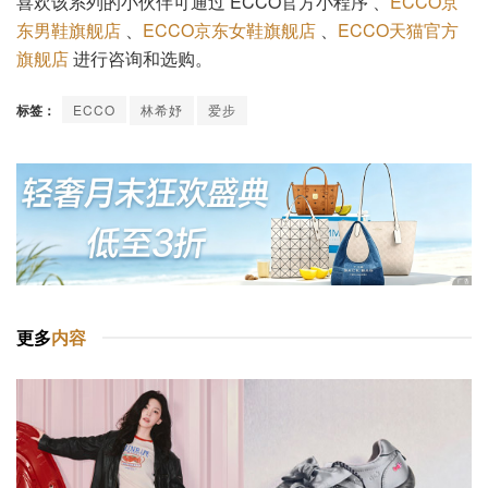
喜欢该系列的小伙伴可通过 ECCO官方小程序 、
ECCO京
东男鞋旗舰店
、
ECCO京东女鞋旗舰店
、
ECCO天猫官方
旗舰店
进行咨询和选购。
标签：
ECCO
林希妤
爱步
更多
内容