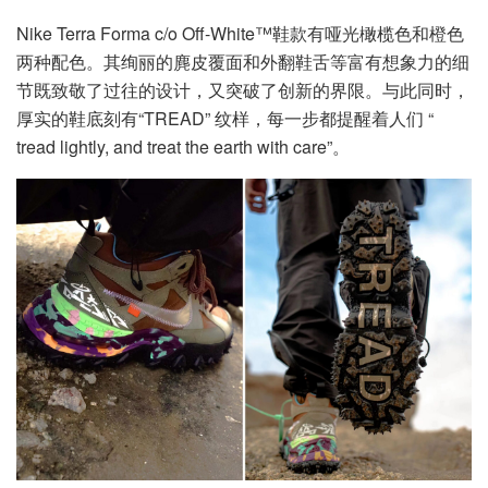
Nike Terra Forma c/o Off-White™鞋款有哑光橄榄色和橙色
两种配色。其绚丽的麂皮覆面和外翻鞋舌等富有想象力的细
节既致敬了过往的设计，又突破了创新的界限。与此同时，
厚实的鞋底刻有“TREAD” 纹样，每一步都提醒着人们 “
tread lightly, and treat the earth with care”。