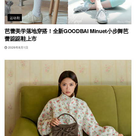
运动鞋
芭蕾美学落地穿搭！全新GOODBAI Minuet小步舞芭
蕾踮踮鞋上市
2026年8月1日