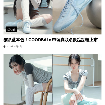
运动鞋
猫爪蓝本色！GOODBAI x 申留真联名款踮踮鞋上市
2026年8月1日