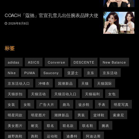
COACH「蔻驰」官宣孔雪儿出任腕表品牌大使
2026年8月8日
标签
adidas
ASICS
Converse
DESCENTE
New Balance
Nike
PUMA
Saucony
亚瑟士
京东
京东活动
京东活动入口
冲锋衣
国潮新品
天猫
天猫国际
天猫折扣
天猫活动
天猫活动入口
天猫福利
女包
女装
女鞋
广告大片
彪马
徒步鞋
手表
明星写真
明星同款
明星图片
潮牌新品
男装
篮球鞋
索康尼
美女图片
耐克
联名
联名款
联名鞋
腕表
越野跑鞋
跑鞋
运动鞋
迪桑特
阿迪达斯