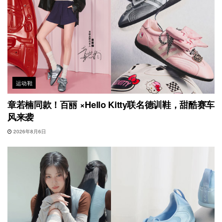
运动鞋
章若楠同款！百丽 ×Hello Kitty联名德训鞋，甜酷赛车
风来袭
2026年8月6日