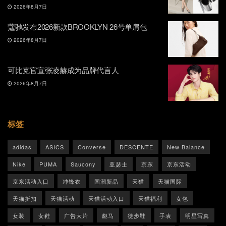
2026年8月7日
蔻驰发布2026新款BROOKLYN 26号单肩包
2026年8月7日
可比克官宣张凌赫成为品牌代言人
2026年8月7日
标签
adidas
ASICS
Converse
DESCENTE
New Balance
Nike
PUMA
Saucony
亚瑟士
京东
京东活动
京东活动入口
冲锋衣
国潮新品
天猫
天猫国际
天猫折扣
天猫活动
天猫活动入口
天猫福利
女包
女装
女鞋
广告大片
彪马
徒步鞋
手表
明星写真