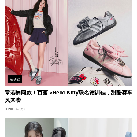
运动鞋
章若楠同款！百丽 ×Hello Kitty联名德训鞋，甜酷赛车
风来袭
2026年8月6日