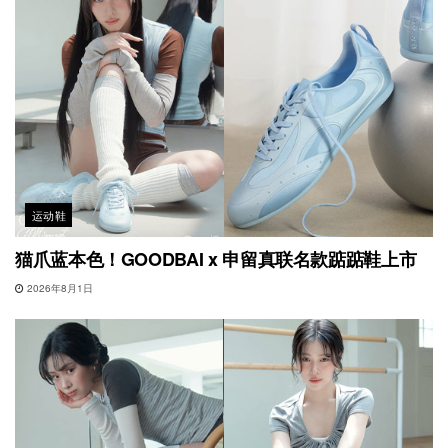
运动鞋
猫爪蓝本色！GOODBAI x 申留真联名款踮踮鞋上市
2026年8月1日