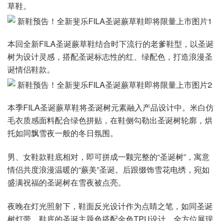
草鞋。
本回全新FILA圣诞蕨草鞋结合时下流行的老爹鞋型，以圣诞
树为设计灵感，搭配圣诞标志性的红、绿配色，打造浪漫圣
诞情侣鞋款。
本季FILA圣诞蕨草鞋将圣诞树元素融入产品设计中。米白仿
毛衣质感面料配合绿色拼贴，在鞋侧勾勒出圣诞树轮廓，烘
托如同飘雪夜一般的冬日氛围。
男、女鞋款鞋底相对，即可拼成一颗完整的“圣诞树”，寓意
情侣共度浪漫温暖的“蕨美”圣诞。后跟缀饰雪花电绣，宛如
盛满祝福的圣诞树在雪夜被点亮。
夜晚在灯光照射下，鞋面反光设计作为点睛之笔，如同圣诞
树灯带。鞋底的圣诞主题色搭配金色TPU设计，全方位展现