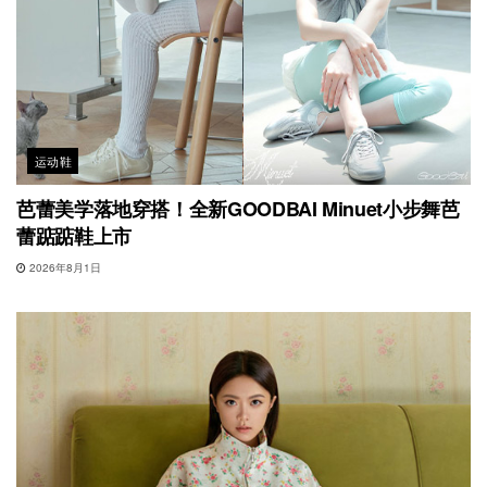
运动鞋
芭蕾美学落地穿搭！全新GOODBAI Minuet小步舞芭
蕾踮踮鞋上市
2026年8月1日