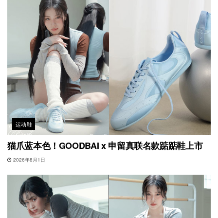
运动鞋
猫爪蓝本色！GOODBAI x 申留真联名款踮踮鞋上市
2026年8月1日