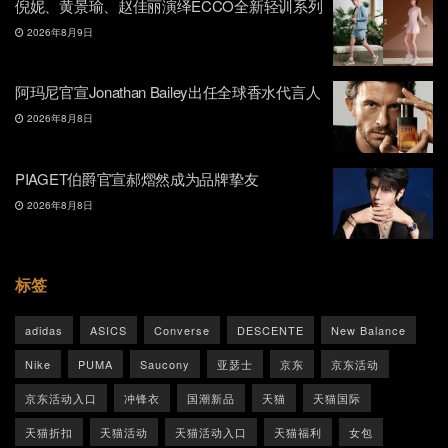
倪妮、黄景瑜、赵佳丽演绎ECCO全新轻训系列
2026年8月9日
阿玛尼官宣Jonathan Bailey出任全球香水代言人
2026年8月8日
PIAGET伯爵官宣郝熠然成为品牌挚友
2026年8月8日
标签
adidas
ASICS
Converse
DESCENTE
New Balance
Nike
PUMA
Saucony
亚瑟士
京东
京东活动
京东活动入口
冲锋衣
国潮新品
天猫
天猫国际
天猫折扣
天猫活动
天猫活动入口
天猫福利
女包