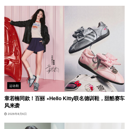
运动鞋
章若楠同款！百丽 ×Hello Kitty联名德训鞋，甜酷赛车
风来袭
2026年8月6日