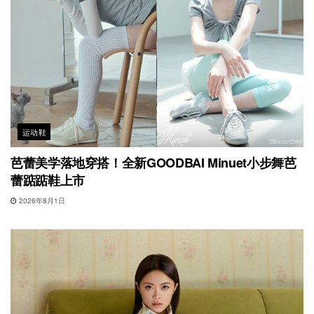
运动鞋
芭蕾美学落地穿搭！全新GOODBAI Minuet小步舞芭
蕾踮踮鞋上市
2026年8月1日