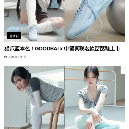
运动鞋
猫爪蓝本色！GOODBAI x 申留真联名款踮踮鞋上市
2026年8月1日