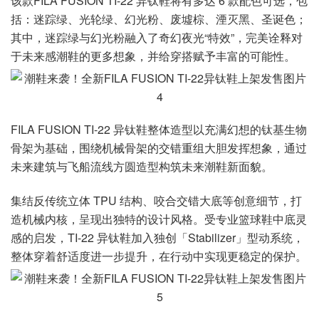
该款FILA FUSION TI-22 异钛鞋将有多达 6 款配色可选，包
括：迷踪绿、光轮绿、幻光粉、废墟棕、湮灭黑、圣诞色；
其中，迷踪绿与幻光粉融入了奇幻夜光“特效”，完美诠释对
于未来感潮鞋的更多想象，并给穿搭赋予丰富的可能性。
FILA FUSION TI-22 异钛鞋整体造型以充满幻想的钛基生物
骨架为基础，围绕机械骨架的交错重组大胆发挥想象，通过
未来建筑与飞船流线方圆造型构筑未来潮鞋新面貌。
集结反传统立体 TPU 结构、咬合交错大底等创意细节，打
造机械内核，呈现出独特的设计风格。受专业篮球鞋中底灵
感的启发，TI-22 异钛鞋加入独创「Stabilizer」型动系统，
整体穿着舒适度进一步提升，在行动中实现更稳定的保护。