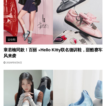
运动鞋
章若楠同款！百丽 ×Hello Kitty联名德训鞋，甜酷赛车
风来袭
2026年8月6日