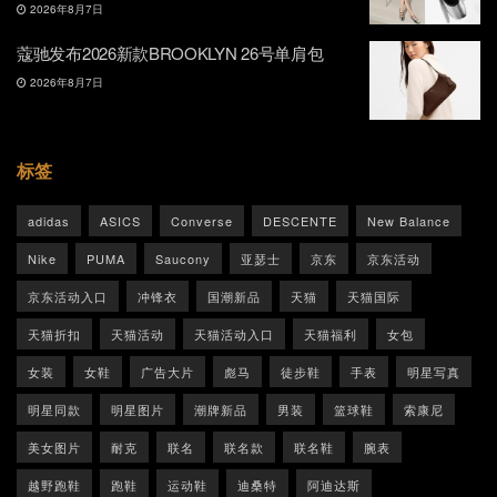
2026年8月7日
蔻驰发布2026新款BROOKLYN 26号单肩包
2026年8月7日
标签
adidas
ASICS
Converse
DESCENTE
New Balance
Nike
PUMA
Saucony
亚瑟士
京东
京东活动
京东活动入口
冲锋衣
国潮新品
天猫
天猫国际
天猫折扣
天猫活动
天猫活动入口
天猫福利
女包
女装
女鞋
广告大片
彪马
徒步鞋
手表
明星写真
明星同款
明星图片
潮牌新品
男装
篮球鞋
索康尼
美女图片
耐克
联名
联名款
联名鞋
腕表
越野跑鞋
跑鞋
运动鞋
迪桑特
阿迪达斯