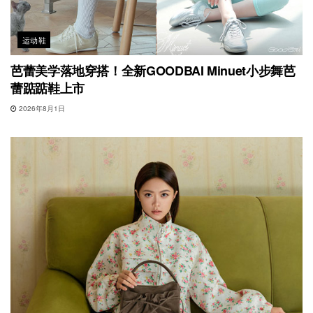
运动鞋
芭蕾美学落地穿搭！全新GOODBAI Minuet小步舞芭
蕾踮踮鞋上市
2026年8月1日