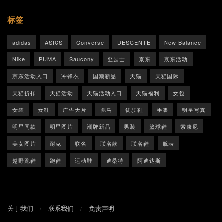
标签
adidas
ASICS
Converse
DESCENTE
New Balance
Nike
PUMA
Saucony
亚瑟士
京东
京东活动
京东活动入口
冲锋衣
国潮新品
天猫
天猫国际
天猫折扣
天猫活动
天猫活动入口
天猫福利
女包
女装
女鞋
广告大片
彪马
徒步鞋
手表
明星写真
明星同款
明星图片
潮牌新品
男装
篮球鞋
索康尼
美女图片
耐克
联名
联名款
联名鞋
腕表
越野跑鞋
跑鞋
运动鞋
迪桑特
阿迪达斯
关于我们
联系我们
免责声明