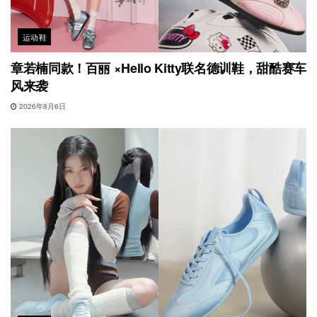
运动鞋
章若楠同款！百丽 ×Hello Kitty联名德训鞋，甜酷赛车
风来袭
2026年8月6日