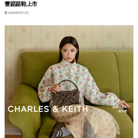
蕾踮踮鞋上市
2026年8月1日