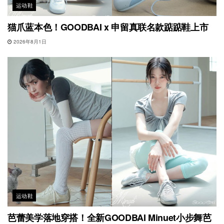
运动鞋
猫爪蓝本色！GOODBAI x 申留真联名款踮踮鞋上市
2026年8月1日
运动鞋
芭蕾美学落地穿搭！全新GOODBAI Minuet小步舞芭