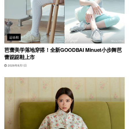
运动鞋
芭蕾美学落地穿搭！全新GOODBAI Minuet小步舞芭
蕾踮踮鞋上市
2026年8月1日