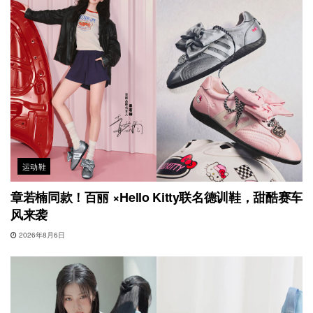
运动鞋
章若楠同款！百丽 ×Hello Kitty联名德训鞋，甜酷赛车
风来袭
2026年8月6日