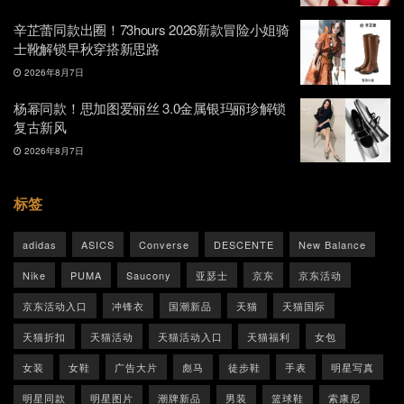
辛芷蕾同款出圈！73hours 2026新款冒险小姐骑
士靴解锁早秋穿搭新思路
2026年8月7日
杨幂同款！思加图爱丽丝 3.0金属银玛丽珍解锁
复古新风
2026年8月7日
标签
adidas
ASICS
Converse
DESCENTE
New Balance
Nike
PUMA
Saucony
亚瑟士
京东
京东活动
京东活动入口
冲锋衣
国潮新品
天猫
天猫国际
天猫折扣
天猫活动
天猫活动入口
天猫福利
女包
女装
女鞋
广告大片
彪马
徒步鞋
手表
明星写真
明星同款
明星图片
潮牌新品
男装
篮球鞋
索康尼