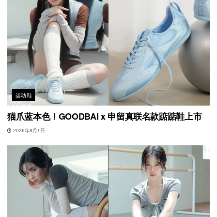
运动鞋
猫爪蓝本色！GOODBAI x 申留真联名款踮踮鞋上市
2026年8月1日