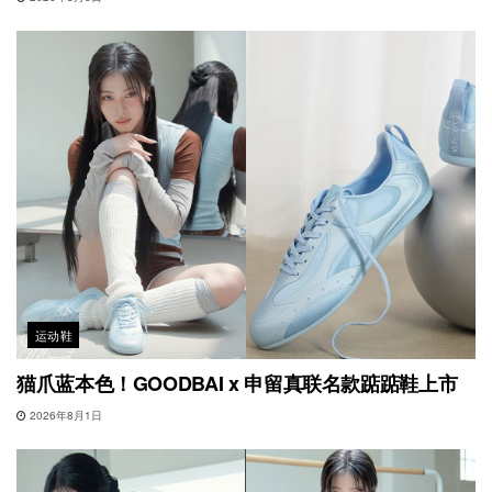
运动鞋
猫爪蓝本色！GOODBAI x 申留真联名款踮踮鞋上市
2026年8月1日