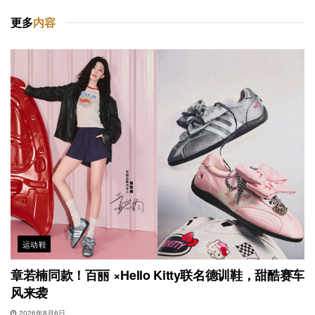
更多
内容
运动鞋
章若楠同款！百丽 ×Hello Kitty联名德训鞋，甜酷赛车
风来袭
2026年8月6日