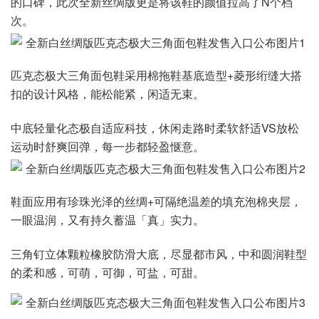
的口碑，此次全新丝绸版更是将该鞋的颜值拉高了N个档
次。
匹克态极大三角面包鞋采用棉拖鞋基底造型+菱形绗缝大搭
扣的设计风格，能松能紧，闲适无束。
中底轻量化态极自适应科技，休闲走路时柔软舒适VS放松
运动时舒爽回弹，每一步都轻盈惬意。
鞋面应用有珍珠光泽的丝绸+可隔绝温差的填充泡棉夹层，
一眼温润，又有持久蓄温「真」实力。
三角钉立体颗粒橡胶防滑大底，尽显都市风，中和圆润鞋型
的柔和感，可萌，可御，可盐，可甜。