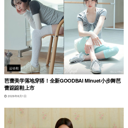
运动鞋
芭蕾美学落地穿搭！全新GOODBAI Minuet小步舞芭
蕾踮踮鞋上市
2026年8月1日