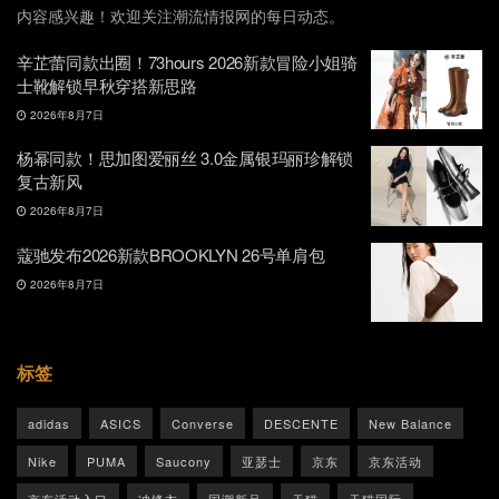
内容感兴趣！欢迎关注潮流情报网的每日动态。
辛芷蕾同款出圈！73hours 2026新款冒险小姐骑
士靴解锁早秋穿搭新思路
2026年8月7日
杨幂同款！思加图爱丽丝 3.0金属银玛丽珍解锁
复古新风
2026年8月7日
蔻驰发布2026新款BROOKLYN 26号单肩包
2026年8月7日
标签
adidas
ASICS
Converse
DESCENTE
New Balance
Nike
PUMA
Saucony
亚瑟士
京东
京东活动