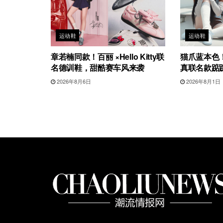
运动鞋
运动鞋
章若楠同款！百丽 ×Hello Kitty联
猫爪蓝本色！G
名德训鞋，甜酷赛车风来袭
真联名款踮
2026年8月6日
2026年8月1日