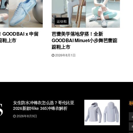
运动鞋
OODBAI x 申留
芭蕾美学落地穿搭！全新
踮鞋上市
GOODBAI Minuet小步舞芭蕾踮
踮鞋上市
2026年8月1日
女生防水冲锋衣怎么选？哥伦比亚
2026新款Hike 365冲锋衣解析
2026年8月9日