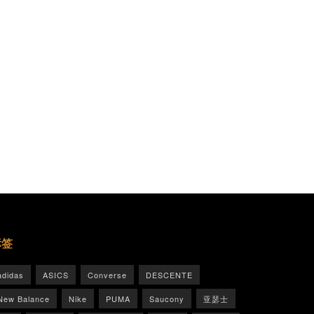
标签
adidas
ASICS
Converse
DESCENTE
New Balance
Nike
PUMA
Saucony
亚瑟士