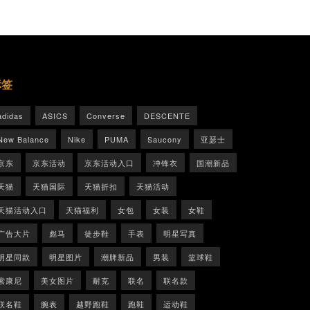
标签
adidas
ASICS
Converse
DESCENTE
New Balance
Nike
PUMA
Saucony
亚瑟士
京东
京东活动
京东活动入口
冲锋衣
国潮新品
天猫
天猫国际
天猫折扣
天猫活动
天猫活动入口
天猫福利
女包
女装
女鞋
广告大片
彪马
徒步鞋
手表
明星写真
明星同款
明星图片
潮牌新品
男装
篮球鞋
索康尼
美女图片
耐克
联名
联名款
联名鞋
腕表
越野跑鞋
跑鞋
运动鞋