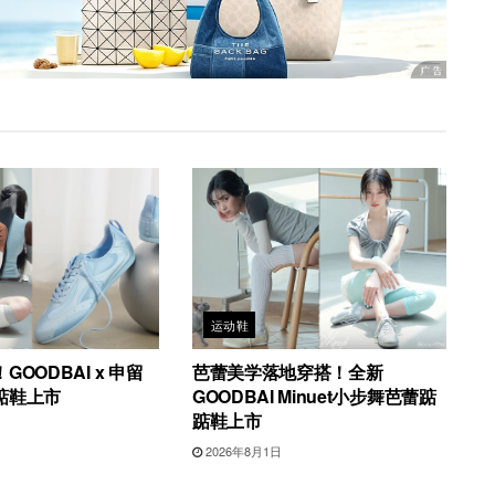
运动鞋
OODBAI x 申留
芭蕾美学落地穿搭！全新
踮鞋上市
GOODBAI Minuet小步舞芭蕾踮
踮鞋上市
2026年8月1日