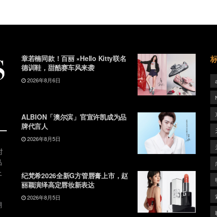
章若楠同款！百丽 ×Hello Kitty联名
德训鞋，甜酷赛车风来袭
2026年8月6日
ALBION「澳尔滨」官宣许凯成为品
牌代言人
2026年8月5日
时
品
上
纪梵希2026全新G方管唇膏上市，赵
丽颖演绎高定唇妆新表达
2026年8月5日
潮
、