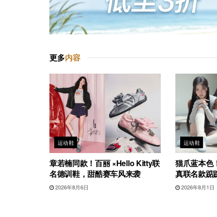
更多
内容
运动鞋
运动鞋
章若楠同款！百丽 ×Hello Kitty联
猫爪蓝本色！G
名德训鞋，甜酷赛车风来袭
真联名款踮
2026年8月6日
2026年8月1日