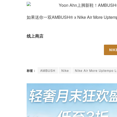
如果送你一双AMBUSH® x Nike Air More U
线上商店
NI
标签：
AMBUSH
Nike
Nike Air More Uptempo 