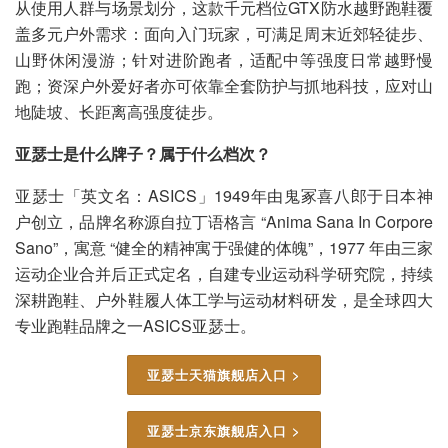
从使用人群与场景划分，这款千元档位GTX防水越野跑鞋覆
盖多元户外需求：面向入门玩家，可满足周末近郊轻徒步、
山野休闲漫游；针对进阶跑者，适配中等强度日常越野慢
跑；资深户外爱好者亦可依靠全套防护与抓地科技，应对山
地陡坡、长距离高强度徒步。
亚瑟士是什么牌子？属于什么档次？
亚瑟士「英文名：ASICS」1949年由鬼冢喜八郎于日本神
户创立，品牌名称源自拉丁语格言 “Anima Sana In Corpore
Sano”，寓意 “健全的精神寓于强健的体魄”，1977 年由三家
运动企业合并后正式定名，自建专业运动科学研究院，持续
深耕跑鞋、户外鞋履人体工学与运动材料研发，是全球四大
专业跑鞋品牌之一ASICS亚瑟士。
亚瑟士天猫旗舰店入口 >
亚瑟士京东旗舰店入口 >