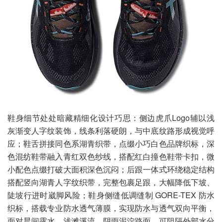
鞋身细节处处暗藏精细化设计巧思：侧边虎爪Logo辅以浅
灰渐变人字纹装饰，线条利落硬朗，与中底纹路形成视觉呼
应；鞋舌拼接同色系湖青织带，点缀小巧白色品牌织标，深
色混纺鞋带融入青红双色纱线，搭配红白撞色鞋带卡扣，微
小配色点缀打破大面积深色沉闷；后跟一体式环绕稳定结构
搭配竖向湖青人字纹织带，完整包裹足跟，大幅降低下坡、
陡坡行进时崴脚风险；鞋身侧缝低调缝制 GORE-TEX 防水
织标，搭载专业防水透气薄膜，实现防水与透气双向平衡，
面对晨间露水、浅滩溪流、阴雨泥泞路面，可阻隔外部水分