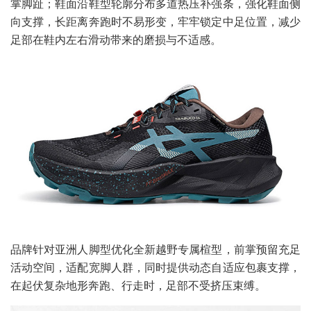
掌脚趾；鞋面沿鞋型轮廓分布多道热压补强条，强化鞋面侧
向支撑，长距离奔跑时不易形变，牢牢锁定中足位置，减少
足部在鞋内左右滑动带来的磨损与不适感。
品牌针对亚洲人脚型优化全新越野专属楦型，前掌预留充足
活动空间，适配宽脚人群，同时提供动态自适应包裹支撑，
在起伏复杂地形奔跑、行走时，足部不受挤压束缚。