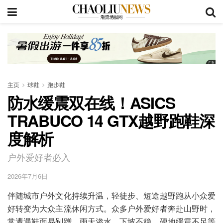
主页
球鞋
跑步鞋
防水缓震双在线！ASICS
TRABUCO 14 GTX越野跑鞋深
度解析
户外爱好者必入
2026年7月6日
伴随城市户外文化持续升温，轻徒步、短途越野跑从小众爱
好转变为大众主流休闲方式。众多户外爱好者奔赴山野时，
常遭遇鞋面易剐蹭、雨天渗水、下坡不稳、硬地缓震不足等