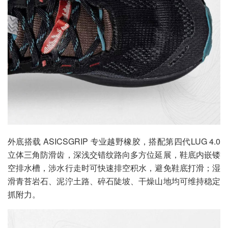
外底搭载 ASICSGRIP 专业越野橡胶，搭配第四代LUG 4.0
立体三角防滑齿，深浅交错纹路向多方位延展，鞋底内嵌镂
空排水槽，涉水行走时可快速排空积水，避免鞋底打滑；湿
滑青苔岩石、泥泞土路、碎石陡坡、干燥山地均可维持稳定
抓附力。