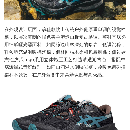
在外观设计层面，该鞋款跳出传统户外鞋厚重单调的视觉桎
梏，以层次克制的撞色美学塑造山野复古格调。整鞋基底选
用细腻哑光黑面料，如同静谧山林深处的暗岩，低调沉稳；
鞋领填充温润暖棕泡棉，似林间枯木柔和包裹脚踝；侧边标
志性虎爪Logo采用立体热压工艺打造清透湖青色，搭配中
底泼墨式青斑纹理，如同山涧湖水倒映岩壁，冷暖色调碰撞
柔和不张扬，在户外装备中兼具辨识度与高级感。