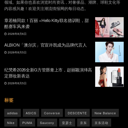
领域。如果你也喜欢浏览时尚资讯，对奢侈品、潮牌、球鞋文化等
内容感兴趣！欢迎关注潮流情报网的每日动态。
章若楠同款！百丽 ×Hello Kitty联名德训鞋，甜
酷赛车风来袭
2026年8月6日
ALBION「澳尔滨」官宣许凯成为品牌代言人
2026年8月5日
纪梵希2026全新G方管唇膏上市，赵丽颖演绎高
定唇妆新表达
2026年8月5日
标签
adidas
ASICS
Converse
DESCENTE
New Balance
Nike
PUMA
Saucony
亚瑟士
京东
京东活动