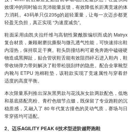
效缓冲的同时输出充沛能量反馈，有效降低长距离竞速的体
力消耗。43码单只仅235g的超轻重量，让每一次迈步都更
轻盈无负担，真正实现 “为速度减负”。
鞋面采用由凯夫拉纤维与高韧性聚酰胺编织而成的 Matryx
复合材质，兼顾耐磨抗撕裂与微孔透气性能，可快速排出鞋
内湿热，保持双足干爽。鞋头防撞结构可避免奔跑中磕碰硬
物造成黑脚趾，贴合管状鞋舌能有效阻挡碎石进入鞋内，鞋
带收纳弹力带则解决了鞋带松脱刮绊的隐患。配合全掌靴型
内靴与 ETPU 泡棉鞋垫，该鞋款实现了竞速属性与穿着舒
适度的高度平衡。
本次限量系列推出深灰黑男款与花浅灰女款两款配色，低饱
和基底搭配亮粉、青柠色细节点缀，既保留了专业跑鞋的沉
稳质感，又融入了 80 年代复古撞色的灵动气质，赛场与日
常穿搭均可适配。
2、迈乐AGILITY PEAK 6技术型进阶越野跑鞋