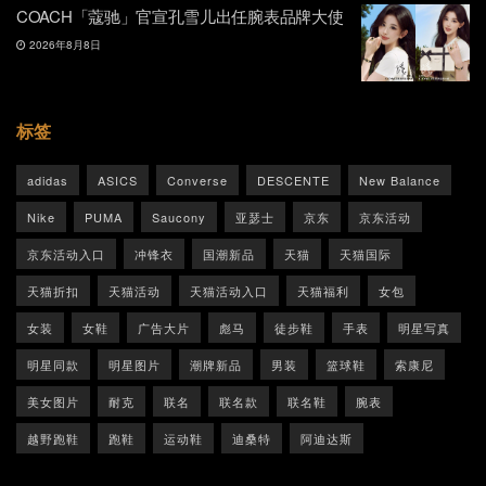
COACH「蔻驰」官宣孔雪儿出任腕表品牌大使
2026年8月8日
标签
adidas
ASICS
Converse
DESCENTE
New Balance
Nike
PUMA
Saucony
亚瑟士
京东
京东活动
京东活动入口
冲锋衣
国潮新品
天猫
天猫国际
天猫折扣
天猫活动
天猫活动入口
天猫福利
女包
女装
女鞋
广告大片
彪马
徒步鞋
手表
明星写真
明星同款
明星图片
潮牌新品
男装
篮球鞋
索康尼
美女图片
耐克
联名
联名款
联名鞋
腕表
越野跑鞋
跑鞋
运动鞋
迪桑特
阿迪达斯