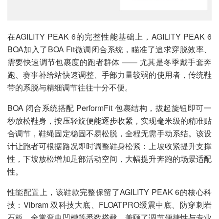
在AGILITY PEAK 6的完整性能基础上，AGILITY PEAK 6
BOA加入了BOA Fit微调闭合系统，瞄准了追求穿脱效率、
需要快速调节包裹度的跑者群体 —— 尤其是冬季戴手套奔
跑、赛事补给站快速调整、手部力量较弱的使用者，传统鞋
带的系脱与精细调节往往十分不便。
BOA 闭合系统搭配 PerformFit 包裹结构，拔起旋钮即可一
秒放松鞋身，按压轻旋便能逐步收紧，实现毫米级的精准贴
合调节，鞋绳固定稳固不易松脱，全程无需手动系结。该设
计让跑者可根据路况即时调整鞋身松紧：上坡收紧提升支撑
性，下坡放松增加足部活动空间，大幅提升奔跑的场景适配
性。
性能配置上，该鞋款完整保留了AGILITY PEAK 6的核心科
技：Vibram 双科技大底、FLOATPRO缓震中底、防穿刺岩
石板、全掌弯曲凹槽等悉数搭载，兼顾了调节便捷性与专业