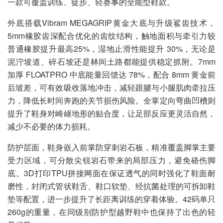
一款可覆盖训练、徒步、轻赛事的全能型鞋款。
外底搭载Vibram MEGAGRIP黄金大底与升级鲨齿技术，
5mm橡胶齿深配合优化的齿纹结构，触地面积与牵引力较
普通橡胶提升最高25%，湿地止滑性能提升 30%，无论是
泥泞坡道、碎石坡还是林间土路都能提供稳定抓附。7mm
加厚 FLOATPRO 中底能量回馈达 78%，配合 8mm 黄金前
后坡差，可有效吸收落地冲击，减轻跟腱与小腿肌肉牵拉压
力，降低长时间奔跑的关节损伤风险。全掌定向弯曲凹槽则
提升了鞋身对崎岖地形的贴合度，让足部反应更灵活自然，
减少不必要的体力损耗。
防护层面，鞋身嵌入前掌防穿刺岩石板，精准覆盖脚掌主要
受力区域，可分散尖锐岩石带来的局部压力，避免硌伤脚
底。3D打印TPU拼接网面在保证透气的同时强化了鞋面耐
磨性，封闭式管状鞋舌、鞋口软垫、经抗菌处理的可拆卸鞋
垫等配置，进一步提升了长距离训练的穿着体验。42码单只
260g的重量，在同级别防护型越野鞋中也保持了出色的轻