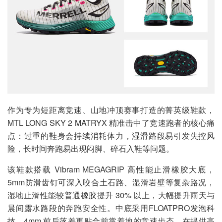
作为专为短距离竞速、山地冲顶赛事打造的菁英级鞋款，
MTL LONG SKY 2 MATRYX 精准击中了竞速跑者的核心痛
点：过重的鞋身会持续消耗体力，湿滑路段易引发失控风
险，长时间奔跑易出现闷脚、碎石入鞋等问题。
该鞋款搭载 Vibram MEGAGRIP 高性能止滑橡胶大底，
5mm防滑齿钉可深入咬合土石路、湿滑岩壁等复杂路况，
湿地止滑性能较普通橡胶提升 30% 以上，大幅提升雨天与
晨间露水路段的奔跑安全性。中底采用FLOATPRO发泡科
技，4mm 前后落差更贴合前掌着地的竞速步态，在提供高