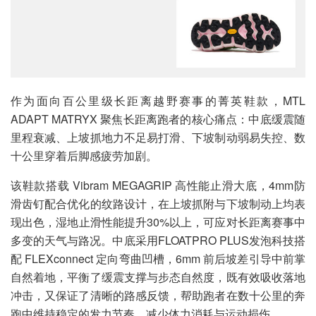
作为面向百公里级长距离越野赛事的菁英鞋款，MTL
ADAPT MATRYX 聚焦长距离跑者的核心痛点：中底缓震随
里程衰减、上坡抓地力不足易打滑、下坡制动弱易失控、数
十公里穿着后脚感疲劳加剧。
该鞋款搭载 Vibram MEGAGRIP 高性能止滑大底，4mm防
滑齿钉配合优化的纹路设计，在上坡抓附与下坡制动上均表
现出色，湿地止滑性能提升30%以上，可应对长距离赛事中
多变的天气与路况。中底采用FLOATPRO PLUS发泡科技搭
配 FLEXconnect 定向弯曲凹槽，6mm 前后坡差引导中前掌
自然着地，平衡了缓震支撑与步态自然度，既有效吸收落地
冲击，又保证了清晰的路感反馈，帮助跑者在数十公里的奔
跑中维持稳定的发力节奏，减少体力消耗与运动损伤。