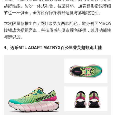
越野性能。防沙一体式鞋舌、抗菌鞋垫、加宽梯形后跟等细
节也一应俱全，全方位保障穿着舒适度与落地稳定性。
本次限量款推出白 / 霓虹绿男女两款配色，鞋身侧面的BOA
旋钮成为视觉亮点，科技质感与复古撞色碰撞，兼具功能性
与辨识度。
4、迈乐MTL ADAPT MATRYX百公里菁英越野跑山鞋