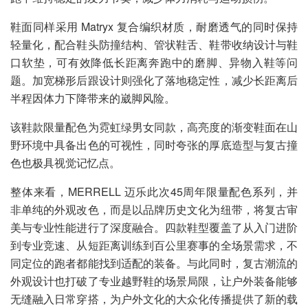
鞋面同样采用 Matryx 复合编织材质，耐磨透气的同时保持
轻量化，配合鞋头防撞结构、管状鞋舌、鞋带收纳设计与鞋
口软垫，可有效降低长距离奔跑中的磨脚、异物入鞋等问
题。加宽梯形后跟设计则强化了落地稳定性，减少长距离后
半程因体力下降带来的崴脚风险。
该鞋款限量配色为霓虹绿男女同款，高亮度的渐变鞋面在山
野环境中具备出色的可视性，同时夸张的厚底造型与复古撞
色也极具视觉记忆点。
整体来看，MERRELL 迈乐此次45周年限量配色系列，并
非单纯的外观改色，而是以品牌历史文化为纽带，将复古审
美与专业性能进行了深度融合。四款鞋型覆盖了从入门进阶
到专业竞速、从短距离训练到百公里赛事的全场景需求，不
同定位的跑者都能找到适配的装备。与此同时，复古潮流的
外观设计也打破了专业越野鞋的场景局限，让户外装备能够
无缝融入日常穿搭，为户外文化的大众化传播提供了新的载