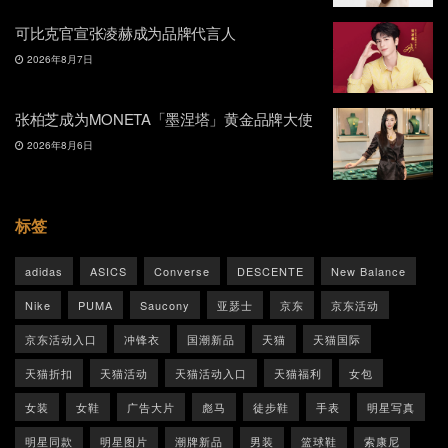
可比克官宣张凌赫成为品牌代言人
2026年8月7日
张柏芝成为MONETA「墨涅塔」黄金品牌大使
2026年8月6日
标签
adidas
ASICS
Converse
DESCENTE
New Balance
Nike
PUMA
Saucony
亚瑟士
京东
京东活动
京东活动入口
冲锋衣
国潮新品
天猫
天猫国际
天猫折扣
天猫活动
天猫活动入口
天猫福利
女包
女装
女鞋
广告大片
彪马
徒步鞋
手表
明星写真
明星同款
明星图片
潮牌新品
男装
篮球鞋
索康尼