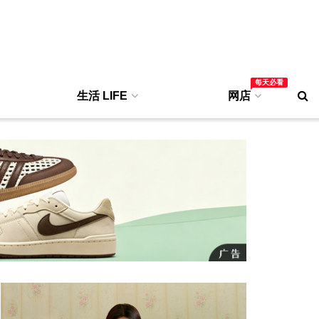
每天必看
生活 LIFE
网店