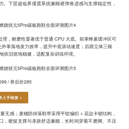
力。下层超临界缓震系统兼顾硬弹推进感与支撑稳定性，
理，耐磨性显著优于普通 CPU 大底。前掌蜂巢缓冲区可
化外掌落地发力效率，提升中底滚动速度；后跟立体三棱
场地依旧抓地稳健，适配复杂训练环境。
99 / 券后价285
券入手链接 >
脚轻量无感；麦穗防掉落鞋带采用平纹编织 + 花边卡锁结构，
口，硬挺支撑与亲肤舒适兼顾，长时间穿着不磨脚、不压