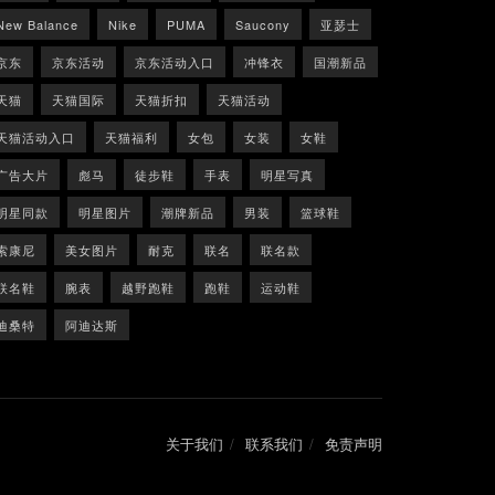
New Balance
Nike
PUMA
Saucony
亚瑟士
京东
京东活动
京东活动入口
冲锋衣
国潮新品
天猫
天猫国际
天猫折扣
天猫活动
天猫活动入口
天猫福利
女包
女装
女鞋
广告大片
彪马
徒步鞋
手表
明星写真
明星同款
明星图片
潮牌新品
男装
篮球鞋
索康尼
美女图片
耐克
联名
联名款
联名鞋
腕表
越野跑鞋
跑鞋
运动鞋
迪桑特
阿迪达斯
关于我们
联系我们
免责声明