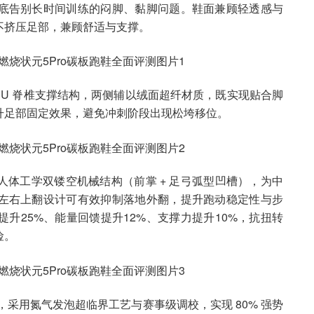
底告别长时间训练的闷脚、黏脚问题。鞋面兼顾轻透感与
不挤压足部，兼顾舒适与支撑。
PU 脊椎支撑结构，两侧辅以绒面超纤材质，既实现贴合脚
升足部固定效果，避免冲刺阶段出现松垮移位。
体工学双镂空机械结构（前掌 + 足弓弧型凹槽），为中
左右上翻设计可有效抑制落地外翻，提升跑动稳定性与步
定性提升25%、能量回馈提升12%、支撑力提升10%，抗扭转
险。
，采用氮气发泡超临界工艺与赛事级调校，实现 80% 强势