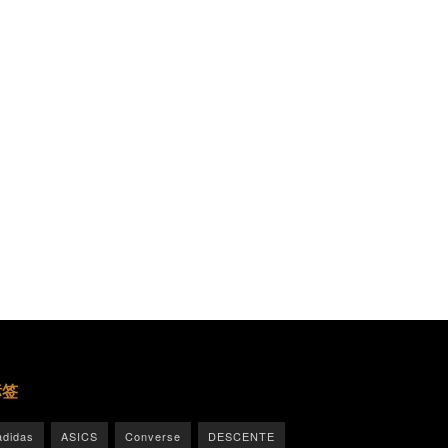
标签
adidas
ASICS
Converse
DESCENTE