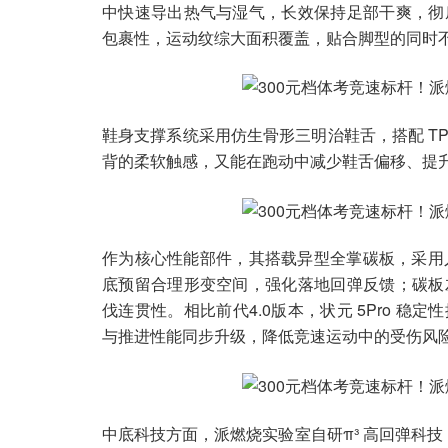
中快速导出热气与湿气，长效保持足部干爽，彻
包裹性，运动纹综大面积覆盖，贴合脚型的同时
鞋身支撑系统采用仿生骨形三明治鞋舌，搭配 T
背的柔软触感，又能在跑动中减少鞋舌偏移、提
作为核心性能部件，其搭载异型全掌碳板，采用人
底预留合理形变空间，强化落地回弹反馈；碳板
伐连贯性。相比前代4.0版本，状元 5Pro 稳
与推进性能同步升级，降低竞速运动中的受伤风
中底科技方面，派燃烧实验室自研π³ 高回弹科技