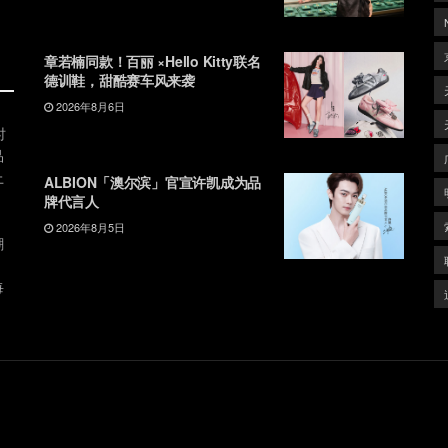
章若楠同款！百丽 ×Hello Kitty联名
德训鞋，甜酷赛车风来袭
2026年8月6日
时
品
上
ALBION「澳尔滨」官宣许凯成为品
牌代言人
2026年8月5日
潮
、
每