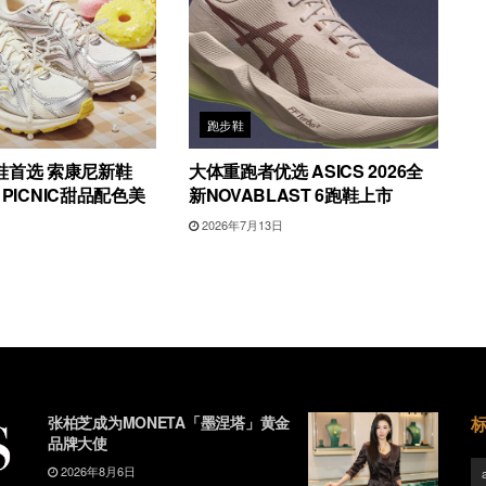
跑步鞋
鞋首选 索康尼新鞋
大体重跑者优选 ASICS 2026全
4 PICNIC甜品配色美
新NOVABLAST 6跑鞋上市
2026年7月13日
日
张柏芝成为MONETA「墨涅塔」黄金
品牌大使
2026年8月6日