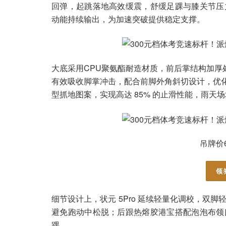
回弹，起跳落地高效缓震，舒缓足踝与膝关节压
动能持续输出，为加速突破提供稳定支撑。
大底采用CPU聚氨酯耐造材质，前后掌结构加厚处
有效吸收脚掌冲击，配合前脚外角斜切设计，优
型抓地图案，实现高达 85% 的止滑性能，雨天
吊牌价6
领
细节设计上，状元 5Pro 延续轻量化调校，双
避免跑动中松脱；后跟热熔胶港宝搭配泡泡布领
踝。