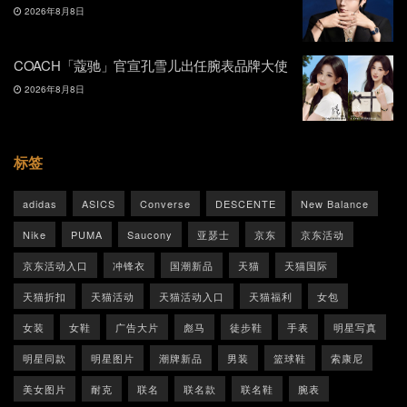
2026年8月8日
COACH「蔻驰」官宣孔雪儿出任腕表品牌大使
2026年8月8日
标签
adidas
ASICS
Converse
DESCENTE
New Balance
Nike
PUMA
Saucony
亚瑟士
京东
京东活动
京东活动入口
冲锋衣
国潮新品
天猫
天猫国际
天猫折扣
天猫活动
天猫活动入口
天猫福利
女包
女装
女鞋
广告大片
彪马
徒步鞋
手表
明星写真
明星同款
明星图片
潮牌新品
男装
篮球鞋
索康尼
美女图片
耐克
联名
联名款
联名鞋
腕表