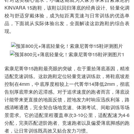
KINVARA 15跑鞋，该鞋以回归薄底的经典设计、轻量化调
校与舒适穿戴体验，成为短距离竞速与日常训练的优选单
品，下面就从实际体验出发，全面解读这款跑鞋的综合表
现。
索康尼菁华15跑鞋最亮眼的突破，在于重拾薄底基因，精准
适配竞速训练。这款跑鞋定位轻量竞速训练款，将鞋底坡差
控制在4mm，中底厚度相较上一代菁华14降低2mm，彻底
告别厚底带来的迟滞感。对于追求速度的跑者而言，薄底设
计能带来更直接的地面反馈，蹬地发力时响应迅疾利落，路
感清晰通透，完全契合场地竞速、体测考试、间歇训练等场
景需求。它的适配里程覆盖单次3-10公里，适配配速为4-6
分配，完美匹配进阶跑者、竞速跑者以及偏爱薄底脚感的跑
者，让日常训练既高效又贴合发力习惯。