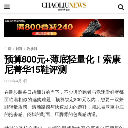
主页
球鞋
跑步鞋
预算800元+薄底轻量化！索康
尼菁华15鞋评测
2026年4月3日
在跑步装备日趋细分的当下，不少进阶跑者与竞速爱好者都
面临着相似的选购难题：预算锁定800元以内，想要一双兼
顾轻量质感、清晰路感与快速发力的跑鞋，却总被厚重中底
的拖沓感、闷脚的鞋面、压脚背的包裹感劝退。
针对这类核心需求，小编这期就为大家分享来自索康尼的