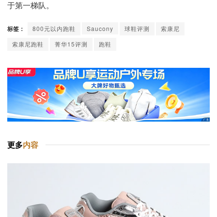
于第一梯队。
标签：
800元以内跑鞋
Saucony
球鞋评测
索康尼
索康尼跑鞋
菁华15评测
跑鞋
更多
内容