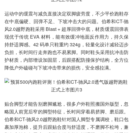
运动中的缓震与减负直接决定双脚疲劳度，不少平价跑鞋存
在中底偏硬、回弹不足、下坡冲击大的问题。伯希和CT-驰
风2.0越野跑鞋采用 Blast + 超厚回弹中底，材质缓震回弹表
现优于传统 EVA 材料，能有效缓冲地面反作用力，持久保
持舒适脚感。42 码单只鞋重约 324g，轻量化设计减轻迈步
负担，长时间行走奔跑也不易累脚。同时鞋头采用抗冲击防
护材质，内部增设加固层，后跟搭配防撞保护结构，全方位
降低户外磕碰与下坡冲击带来的损伤，安全感拉满。
贴合脚型才能告别磨脚尴尬，很多户外鞋照搬国外版型，忽
略国人前宽后窄的脚型特征，长时间穿着易挤脚、磨后跟。
伯希和CT-驰风2.0越野跑鞋针对国人脚型专属调校，鞋口包
裹加厚泡棉，提升后跟贴合度与舒适度，不磨脚不松垮，兼