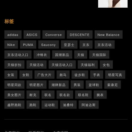
标签
adidas
ASICS
Converse
DESCENTE
New Balance
Nike
PUMA
Saucony
亚瑟士
京东
京东活动
京东活动入口
冲锋衣
国潮新品
天猫
天猫国际
天猫折扣
天猫活动
天猫活动入口
天猫福利
女包
女装
女鞋
广告大片
彪马
徒步鞋
手表
明星写真
明星同款
明星图片
潮牌新品
男装
篮球鞋
索康尼
美女图片
耐克
联名
联名款
联名鞋
腕表
越野跑鞋
跑鞋
运动鞋
迪桑特
阿迪达斯