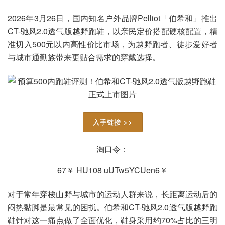
2026年3月26日，国内知名户外品牌Pelliot「伯希和」推出
CT-驰风2.0透气版越野跑鞋，以亲民定价搭配硬核配置，精
准切入500元以内高性价比市场，为越野跑者、徒步爱好者
与城市通勤族带来更贴合需求的穿戴选择。
入手链接 >>
淘口令：
67￥ HU108 uUTw5YCUen6￥
对于常年穿梭山野与城市的运动人群来说，长距离运动后的
闷热黏脚是最常见的困扰。伯希和CT-驰风2.0透气版越野跑
鞋针对这一痛点做了全面优化，鞋身采用约70%占比的三明