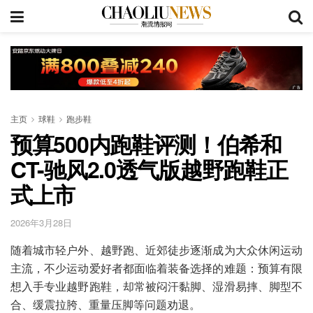
主页
球鞋
跑步鞋
预算500内跑鞋评测！伯希和
CT-驰风2.0透气版越野跑鞋正
式上市
2026年3月28日
随着城市轻户外、越野跑、近郊徒步逐渐成为大众休闲运动
主流，不少运动爱好者都面临着装备选择的难题：预算有限
想入手专业越野跑鞋，却常被闷汗黏脚、湿滑易摔、脚型不
合、缓震拉胯、重量压脚等问题劝退。