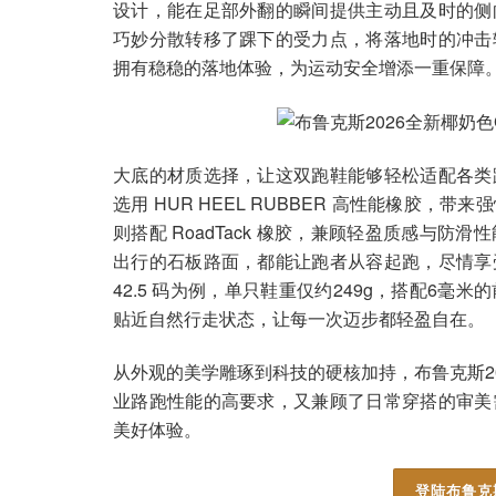
设计，能在足部外翻的瞬间提供主动且及时的侧
巧妙分散转移了踝下的受力点，将落地时的冲击
拥有稳稳的落地体验，为运动安全增添一重保障
大底的材质选择，让这双跑鞋能够轻松适配各类
选用 HUR HEEL RUBBER 高性能橡胶
则搭配 RoadTack 橡胶，兼顾轻盈质感与
出行的石板路面，都能让跑者从容起跑，尽情享
42.5 码为例，单只鞋重仅约249g，搭配6
贴近自然行走状态，让每一次迈步都轻盈自在。
从外观的美学雕琢到科技的硬核加持，布鲁克斯2026
业路跑性能的高要求，又兼顾了日常穿搭的审美
美好体验。
登陆布鲁克