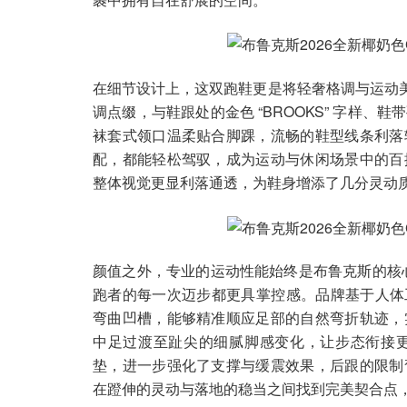
在细节设计上，这双跑鞋更是将轻奢格调与运动美学
调点缀，与鞋跟处的金色 “BROOKS” 字样
袜套式领口温柔贴合脚踝，流畅的鞋型线条利落
配，都能轻松驾驭，成为运动与休闲场景中的百
整体视觉更显利落通透，为鞋身增添了几分灵动
颜值之外，专业的运动性能始终是布鲁克斯的核心追求，
跑者的每一次迈步都更具掌控感。品牌基于人体工学与
弯曲凹槽，能够精准顺应足部的自然弯折轨迹，
中足过渡至趾尖的细腻脚感变化，让步态衔接
垫，进一步强化了支撑与缓震效果，后跟的限制
在蹬伸的灵动与落地的稳当之间找到完美契合点