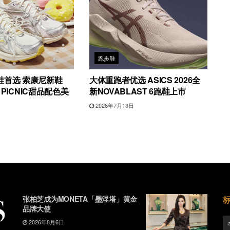
跑步鞋
鞋首选 索康尼新鞋
大体重跑者优选 ASICS 2026全
4 PICNIC甜品配色美
新NOVABLAST 6跑鞋上市
2026年7月13日
日
张柏芝成为MONETA「墨涅塔」黄金
品牌大使
2026年8月6日