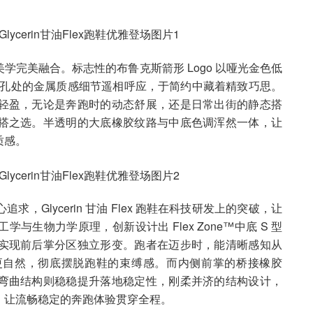
完美融合。标志性的布鲁克斯箭形 Logo 以哑光金色低
、鞋带孔处的金属质感细节遥相呼应，于简约中藏着精致巧思。
轻盈，无论是奔跑时的动态舒展，还是日常出街的静态搭
搭之选。半透明的大底橡胶纹路与中底色调浑然一体，让
质感。
Glycerin 甘油 Flex 跑鞋在科技研发上的突破，让
生物力学原理，创新设计出 Flex Zone™中底 S 型
实现前后掌分区独立形变。跑者在迈步时，能清晰感知从
更自然，彻底摆脱跑鞋的束缚感。而内侧前掌的桥接橡胶
弯曲结构则稳稳提升落地稳定性，刚柔并济的结构设计，
，让流畅稳定的奔跑体验贯穿全程。