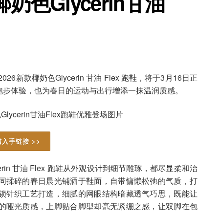
奶色Glycerin甘油
新款椰奶色Glycerin 甘油 Flex 跑鞋，将于3月16日正
跑步体验，也为春日的运动与出行增添一抹温润质感。
入手链接 >>
in 甘油 Flex 跑鞋从外观设计到细节雕琢，都尽显柔和治
同揉碎的春日晨光铺洒于鞋面，自带慵懒松弛的气质，打
锁针织工艺打造，细腻的网眼结构暗藏透气巧思，既能让
的哑光质感，上脚贴合脚型却毫无紧绷之感，让双脚在包