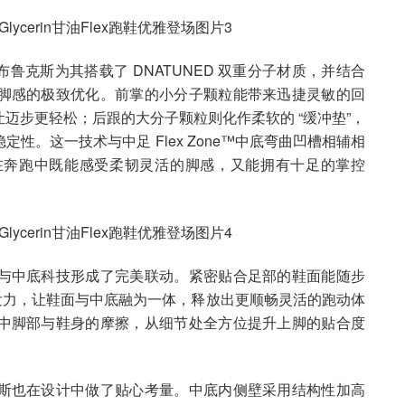
布鲁克斯为其搭载了 DNATUNED 双重分子材质，并结合
脚感的极致优化。前掌的小分子颗粒能带来迅捷灵敏的回
迈步更轻松；后跟的大分子颗粒则化作柔软的 “缓冲垫”，
性。这一技术与中足 Flex Zone™中底弯曲凹槽相辅相
在奔跑中既能感受柔韧灵活的脚感，又能拥有十足的掌控
与中底科技形成了完美联动。紧密贴合足部的鞋面能随步
曲轨迹发力，让鞋面与中底融为一体，释放出更顺畅灵活的跑动体
中脚部与鞋身的摩擦，从细节处全方位提升上脚的贴合度
斯也在设计中做了贴心考量。中底内侧壁采用结构性加高