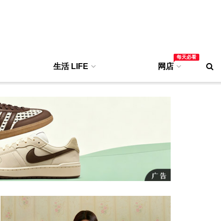
每天必看
生活 LIFE
网店