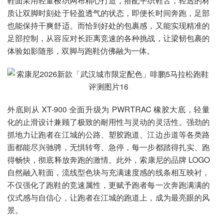
鞋面采用轻量梭织网布精心打造，搭配平织鞋舌，轻透的材
质让双脚时刻处于轻盈透气的状态，即便长时间奔跑，足部
也能保持干爽舒适。而恰到好处的包裹感，又能实现精准的
足部控制，从容应对长距离竞速的各种挑战，让梁韧包裹的
体验如影随形，双脚与跑鞋仿佛融为一体。
外底则从 XT-900 全面升级为 PWRTRAC 橡胶大底，轻量
化的止滑设计兼顾了极致的耐用性与灵动的灵活性。强劲的
抓地力让跑者在江城的公路、塑胶跑道、江边步道等各类路
面都能尽兴驰骋，无惧转弯、急停，每一步都踏得扎实、跑
得畅快，彻底释放奔跑的激情。此外，索康尼的品牌 LOGO
自然融入鞋面，流线型色块与充满速度感的线条相互映衬，
不仅强化了跑鞋的竞速属性，更赋予跑者每一次奔跑满满的
仪式感与自信心，让跑者在江城的跑道上，成为最亮眼的风
景。