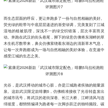
而生态层面的呼应，更让奔跑多了一份与自然相融的美好。
荧光绿的鞋带与中底层层递进的渐变绿调，完美复刻了江城
湿地的植被肌理，深浅不一的绿交织错落，层次丰富而灵
动。奔跑在武汉的街头巷尾，脚下的绿意仿佛将东湖畔的草
木生机尽数带来，鼻尖仿佛萦绕着东湖边的清新草木气息，
让每一次奔跑都成为一场与自然相融的美好体验，在竞速中
感受江城的生态之美。
光谷，是武汉搏动的城市心脏，亦是江城跑者疾驰的能量源
泉。这款武汉限定款啡鹏5，仿佛精准接收了光谷转盘发出
的城市讯号，将武汉的老街深巷、长江大桥、江畔清风与连
绵坡度，都悄悄编译为跑者每一次脚步跃迁的独特频段。碳