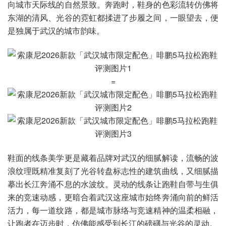
向城市天际线的自然景致。奔跑时，鞋身的色彩流转仿佛将
东湖的清风、光谷的霓虹都揉进了步履之间，一眼望去，便
是独属于武汉的城市韵味。
=
鞋面的线条美学更是藏着品牌对武汉的细腻解读，流畅的波
浪纹理既精准复刻了光谷转盘标志性的建筑曲线，又细腻描
摹出长江奔涌不息的水波纹。灵动的线条让跑鞋自带与生俱
来的竞速动感，更暗合着武汉这座城市始终奔涌向前的鲜活
活力，每一道纹路，都是城市脉络与竞速精神的温柔相融，
让跑者在迈步时，仿佛能感受到长江的磅礴与光谷的灵动。