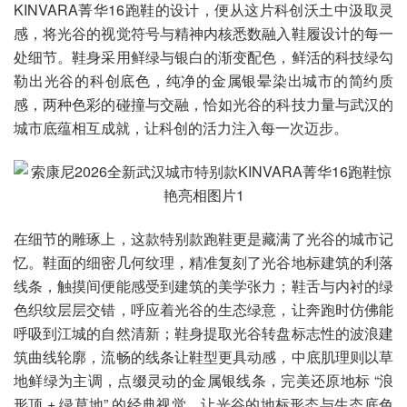
KINVARA菁华16跑鞋的设计，便从这片科创沃土中汲取灵
感，将光谷的视觉符号与精神内核悉数融入鞋履设计的每一
处细节。鞋身采用鲜绿与银白的渐变配色，鲜活的科技绿勾
勒出光谷的科创底色，纯净的金属银晕染出城市的简约质
感，两种色彩的碰撞与交融，恰如光谷的科技力量与武汉的
城市底蕴相互成就，让科创的活力注入每一次迈步。
在细节的雕琢上，这款特别款跑鞋更是藏满了光谷的城市记
忆。鞋面的细密几何纹理，精准复刻了光谷地标建筑的利落
线条，触摸间便能感受到建筑的美学张力；鞋舌与内衬的绿
色织纹层层交错，呼应着光谷的生态绿意，让奔跑时仿佛能
呼吸到江城的自然清新；鞋身提取光谷转盘标志性的波浪建
筑曲线轮廓，流畅的线条让鞋型更具动感，中底肌理则以草
地鲜绿为主调，点缀灵动的金属银线条，完美还原地标 “浪
形顶 + 绿草地” 的经典视觉，让光谷的地标形态与生态底色