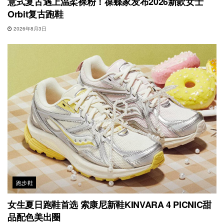
意式复古遇上温柔裸粉！葆蝶家发布2026新款女士
Orbit复古跑鞋
2026年8月3日
跑步鞋
女生夏日跑鞋首选 索康尼新鞋KINVARA 4 PICNIC甜
品配色美出圈