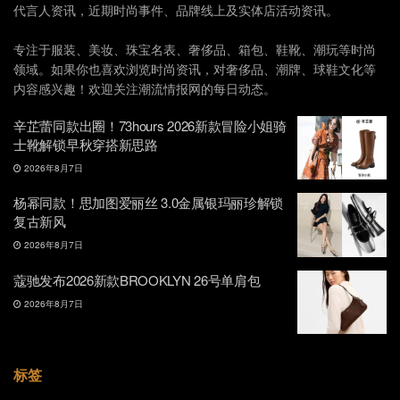
代言人资讯，近期时尚事件、品牌线上及实体店活动资讯。
专注于服装、美妆、珠宝名表、奢侈品、箱包、鞋靴、潮玩等时尚
领域。如果你也喜欢浏览时尚资讯，对奢侈品、潮牌、球鞋文化等
内容感兴趣！欢迎关注潮流情报网的每日动态。
辛芷蕾同款出圈！73hours 2026新款冒险小姐骑
士靴解锁早秋穿搭新思路
2026年8月7日
杨幂同款！思加图爱丽丝 3.0金属银玛丽珍解锁
复古新风
2026年8月7日
蔻驰发布2026新款BROOKLYN 26号单肩包
2026年8月7日
标签