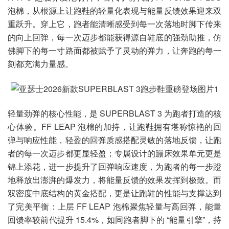
泡棉，从根源上让跑鞋的轻量化表现与能量反馈效果迎来双
重跃升。穿上它，跑者能清晰感受到每一次落地时脚下传来
的向上回弹，每一次迈步都能获得源自鞋底的强劲助推，仿
佛脚下的每一寸路面都被赋予了灵动的弹力，让奔跑的每一
刻都充满力量感。
轻量劲弹的核心性能，是 SUPERBLAST 3 为跑者打造的核
心体验。FF LEAP 泡棉的加持，让跑鞋拥有堪称惊艳的回
弹与响应性能，轻盈的回弹质感搭配灵敏的落地反馈，让跑
者的每一次迈步都更显轻盈；专属设计的蹦床效果单元更是
锦上添花，进一步提升了回弹响应速度，为跑者的每一步蹬
地释放出澎湃的爆发力，将能量反馈的效果发挥到极致。而
双密度中底结构的黄金搭配，更是让跑鞋的性能与支撑达到
了完美平衡：上层 FF LEAP 泡棉聚焦轻量与高回弹，能量
回馈率较前代提升 15.4%，如同跑者脚下的 “能量引擎”，持