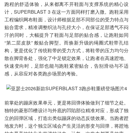
跑程的舒适体验，从来都离不开鞋面与支撑系统的精心设
计，SUPERBLAST 3 在这一方面同样打磨入微。跑鞋采用
工程编织网布鞋面，设计师根据足部不同部位的受力特点与
贴合需求，精准调整织法与孔径大小，在保证足部透气不闷
汗的同时，大幅提升了鞋面与足部的贴合感，让跑鞋如同
“第二层皮肤” 般贴合脚型。而焕新升级的绳圈式鞋带孔结
构，更是优化了传统鞋带的受力方式，将鞋带的压力均匀分
散在脚背各处，强化了中足锁定效果，让跑者在高速蹬地、
快速变向时，足部也能与跑鞋紧密贴合，告别滑动与不适
感，从容应对各类跑步场景的考验。
前掌处的蹦床效果单元，更是将回弹体验做到了细节之处。
独特的菱形凹槽设计与外底的凹陷部位精准对应，形成了独
立的回弹区域，打造出类似蹦床的动态反馈效果。当跑者蹬
地发力时，这个独立区域会产生灵活的形变与回弹，将蹬地