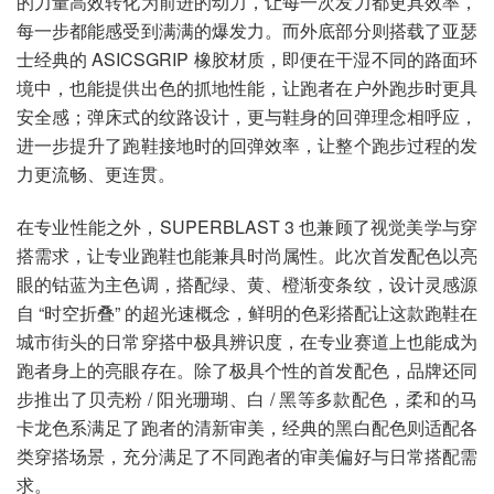
的力量高效转化为前进的动力，让每一次发力都更具效率，
每一步都能感受到满满的爆发力。而外底部分则搭载了亚瑟
士经典的 ASICSGRIP 橡胶材质，即便在干湿不同的路面环
境中，也能提供出色的抓地性能，让跑者在户外跑步时更具
安全感；弹床式的纹路设计，更与鞋身的回弹理念相呼应，
进一步提升了跑鞋接地时的回弹效率，让整个跑步过程的发
力更流畅、更连贯。
在专业性能之外，SUPERBLAST 3 也兼顾了视觉美学与穿
搭需求，让专业跑鞋也能兼具时尚属性。此次首发配色以亮
眼的钴蓝为主色调，搭配绿、黄、橙渐变条纹，设计灵感源
自 “时空折叠” 的超光速概念，鲜明的色彩搭配让这款跑鞋在
城市街头的日常穿搭中极具辨识度，在专业赛道上也能成为
跑者身上的亮眼存在。除了极具个性的首发配色，品牌还同
步推出了贝壳粉 / 阳光珊瑚、白 / 黑等多款配色，柔和的马
卡龙色系满足了跑者的清新审美，经典的黑白配色则适配各
类穿搭场景，充分满足了不同跑者的审美偏好与日常搭配需
求。