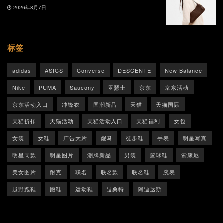
2026年8月7日
标签
adidas
ASICS
Converse
DESCENTE
New Balance
Nike
PUMA
Saucony
亚瑟士
京东
京东活动
京东活动入口
冲锋衣
国潮新品
天猫
天猫国际
天猫折扣
天猫活动
天猫活动入口
天猫福利
女包
女装
女鞋
广告大片
彪马
徒步鞋
手表
明星写真
明星同款
明星图片
潮牌新品
男装
篮球鞋
索康尼
美女图片
耐克
联名
联名款
联名鞋
腕表
越野跑鞋
跑鞋
运动鞋
迪桑特
阿迪达斯