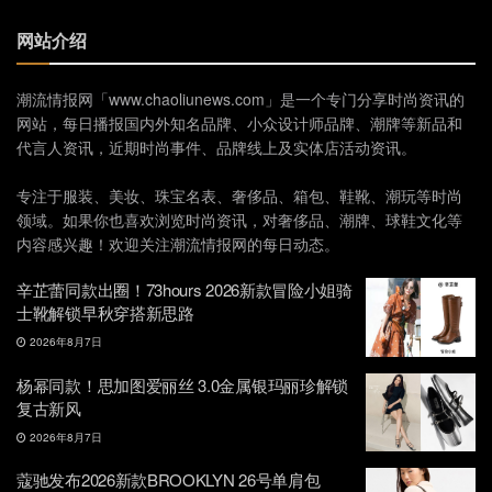
网站介绍
潮流情报网「www.chaoliunews.com」是一个专门分享时尚资讯的
网站，每日播报国内外知名品牌、小众设计师品牌、潮牌等新品和
代言人资讯，近期时尚事件、品牌线上及实体店活动资讯。
专注于服装、美妆、珠宝名表、奢侈品、箱包、鞋靴、潮玩等时尚
领域。如果你也喜欢浏览时尚资讯，对奢侈品、潮牌、球鞋文化等
内容感兴趣！欢迎关注潮流情报网的每日动态。
辛芷蕾同款出圈！73hours 2026新款冒险小姐骑
士靴解锁早秋穿搭新思路
2026年8月7日
杨幂同款！思加图爱丽丝 3.0金属银玛丽珍解锁
复古新风
2026年8月7日
蔻驰发布2026新款BROOKLYN 26号单肩包