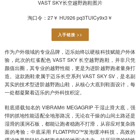
淘口令：27￥ HU926 pq3TUICy9x3￥
入手链接 >>
作为户外领域的专业品牌，迈乐始终以硬核科技赋能户外体
验，此次的红雀配色 VAST SKY 长空越野跑鞋，并非只凭
颜值出圈，其专业的越野性能，更是为进阶越野跑者量身打
造。这款跑鞋隶属于迈乐长空系列 VAST SKY SV，是名副
其实的技术型进阶越野跑山鞋，从核心大底到鞋面设计，每
一处都凝聚着迈乐的户外科技积淀。
鞋底搭载知名的 VIBRAM® MEGAGRIP 干湿止滑大底，强
悍的抓地性能适配全地形路况，无论在干燥的山间土路还是
湿滑的溪涧石板，都能让跑者稳跑不打滑，从容应对复杂路
面的考验；中底采用 FLOATPRO™发泡缓冲科技，高效的
缓冲效果能轻松化解跑步时的地面冲击力，抗压回弹的特性