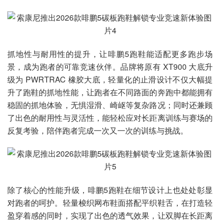
抓地性与耐用性的提升，让啡鹏5跑鞋能适配更多跑步场
景，成为跑者的可靠竞速伙伴。品牌将原有 XT900 大底升
级为 PWRTRAC 橡胶大底，轻量化的止滑设计不仅大幅提
升了跑鞋的抓地性能，让跑者在不同路面的奔跑中都能拥有
稳固的抓地体验，无惧湿滑、崎岖等复杂路况；同时还兼顾
了出色的耐用性与灵活性，能轻松应对长距离训练与赛场的
反复考验，陪伴跑者完成一次又一次的训练与挑战。
除了核心的性能升级，啡鹏5跑鞋在细节设计上也处处彰显
对跑者的呵护。轻量梭织网布鞋面搭配平织鞋舌，在打造轻
盈穿着感的同时，实现了出色的透气效果，让双脚在长距离