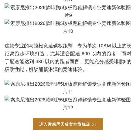
这款专业的马拉松竞速碳板跑鞋，专为单次 10KM 以上的长
距离跑步环境打造，尤其适合配速 600 以内的跑者；而对
于配速能达到 430 以内的跑者而言，更能充分感受啡鹏5的
极致性能，解锁酣畅淋漓的竞速体验。
进入索康尼天猫官方旗舰店 >>