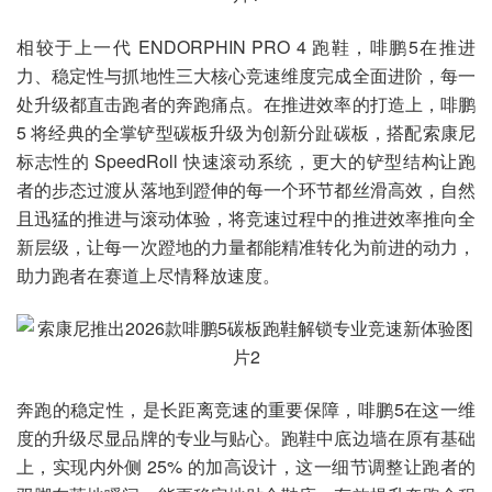
相较于上一代 ENDORPHIN PRO 4 跑鞋，啡鹏5在推进
力、稳定性与抓地性三大核心竞速维度完成全面进阶，每一
处升级都直击跑者的奔跑痛点。在推进效率的打造上，啡鹏
5 将经典的全掌铲型碳板升级为创新分趾碳板，搭配索康尼
标志性的 SpeedRoll 快速滚动系统，更大的铲型结构让跑
者的步态过渡从落地到蹬伸的每一个环节都丝滑高效，自然
且迅猛的推进与滚动体验，将竞速过程中的推进效率推向全
新层级，让每一次蹬地的力量都能精准转化为前进的动力，
助力跑者在赛道上尽情释放速度。
奔跑的稳定性，是长距离竞速的重要保障，啡鹏5在这一维
度的升级尽显品牌的专业与贴心。跑鞋中底边墙在原有基础
上，实现内外侧 25% 的加高设计，这一细节调整让跑者的