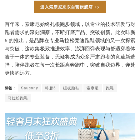
进入索康尼京东自营旗舰店 >>
百年来，索康尼始终扎根跑步领域，以专业的技术研发与对
跑者需求的深刻洞察，不断打磨产品、突破创新。此次啡鹏
5 的推出，是品牌在专业马拉松竞速跑鞋领域的又一次探索
与突破，这款集极致推进效率、澎湃回弹表现与舒适穿着体
验于一体的专业装备，无疑将成为众多严肃跑者的竞速新选
择，陪伴跑者在每一次长距离奔跑中，突破自我边界，奔赴
更快的远方。
标签：
Saucony
啡鹏5
碳板跑鞋
索康尼
跑鞋
马拉松跑鞋