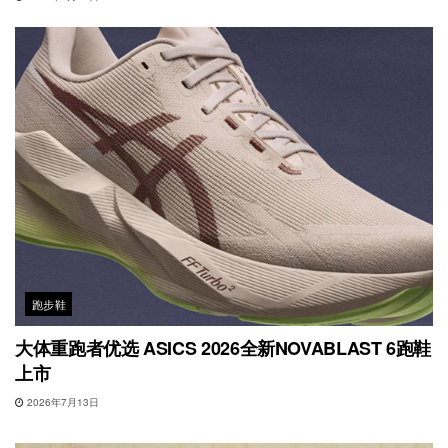
跑步鞋
大体重跑者优选 ASICS 2026全新NOVABLAST 6跑鞋
上市
2026年7月13日