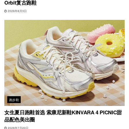
Orbit复古跑鞋
2026年8月3日
跑步鞋
女生夏日跑鞋首选 索康尼新鞋KINVARA 4 PICNIC甜
品配色美出圈
2026年7月20日