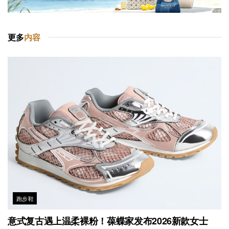
更多
内容
跑步鞋
意式复古遇上温柔裸粉！葆蝶家发布2026新款女士