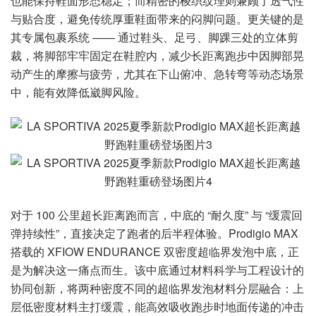
也能保持鞋面形态稳定；而精密的梭织纹理则兼顾了透气性
与贴合度，避免传统厚重鞋面带来的闷脚问题。更关键的是
其专属包裹系统 —— 通过鞋头、足弓、脚踝三处的立体剪
裁，将脚部牢牢固定在鞋腔内，减少长距离跑步中因脚部晃
动产生的摩擦与疲劳，尤其在下山俯冲、急转弯等动态场景
中，能有效降低崴脚风险。
对于 100 公里超长距离跑而言，中底的 “耐久度” 与 “缓震回
弹持续性”，直接决定了跑者的后半程体验。Prodigio MAX
搭载的 XFIOW ENDURANCE 双密度超临界发泡中底，正
是为解决这一痛点而生。该中底通过材料科学与工程设计的
协同创新，将两种密度不同的超临界发泡材料分层融合：上
层低密度材料主打缓震，能高效吸收跑步时地面传递的冲击