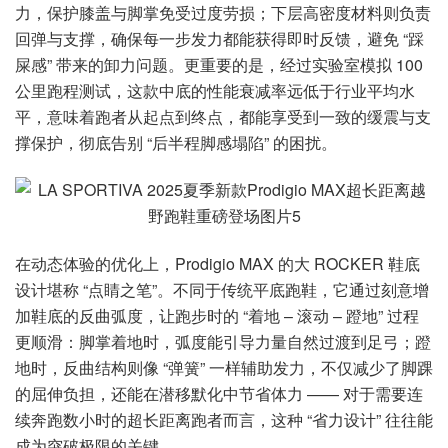
力，保护膝盖与脚掌免受过度劳损；下层高密度材料则负责
回弹与支撑，确保每一步发力都能获得即时反馈，避免 “踩
屎感” 带来的卸力问题。更重要的是，经过实验室模拟 100
公里跑程测试，这款中底的性能衰减率远低于行业平均水
平，意味着跑者从起点到终点，都能享受到一致的缓震与支
撑保护，彻底告别 “后半程脚感塌陷” 的困扰。
在动态体验的优化上，Prodigio MAX 的大 ROCKER 鞋底
设计堪称 “点睛之笔”。不同于传统平底跑鞋，它通过刻意增
加鞋底的反曲弧度，让跑步时的 “着地 – 滚动 – 蹬地” 过程
更顺滑：脚掌着地时，弧度能引导力量自然过渡到足弓；蹬
地时，反曲结构则像 “弹簧” 一样辅助发力，不仅减少了脚踝
的屈伸负担，还能在潜移默化中节省体力 —— 对于需要连
续奔跑数小时的超长距离跑者而言，这种 “省力设计” 往往能
成为突破极限的关键。