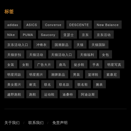
标签
adidas
ASICS
Converse
DESCENTE
New Balance
Nike
PUMA
Saucony
亚瑟士
京东
京东活动
京东活动入口
冲锋衣
国潮新品
天猫
天猫国际
天猫折扣
天猫活动
天猫活动入口
天猫福利
女包
女装
女鞋
广告大片
彪马
徒步鞋
手表
明星写真
明星同款
明星图片
潮牌新品
男装
篮球鞋
索康尼
美女图片
耐克
联名
联名款
联名鞋
腕表
越野跑鞋
跑鞋
运动鞋
迪桑特
阿迪达斯
关于我们
联系我们
免责声明