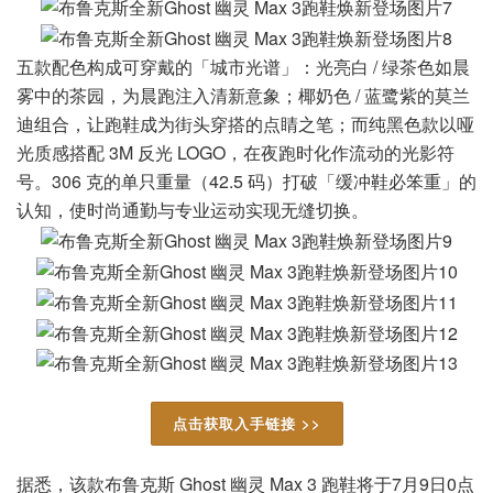
五款配色构成可穿戴的「城市光谱」：光亮白 / 绿茶色如晨
雾中的茶园，为晨跑注入清新意象；椰奶色 / 蓝鹭紫的莫兰
迪组合，让跑鞋成为街头穿搭的点睛之笔；而纯黑色款以哑
光质感搭配 3M 反光 LOGO，在夜跑时化作流动的光影符
号。306 克的单只重量（42.5 码）打破「缓冲鞋必笨重」的
认知，使时尚通勤与专业运动实现无缝切换。
点击获取入手链接 >>
据悉，该款布鲁克斯 Ghost 幽灵 Max 3 跑鞋将于7月9日0点