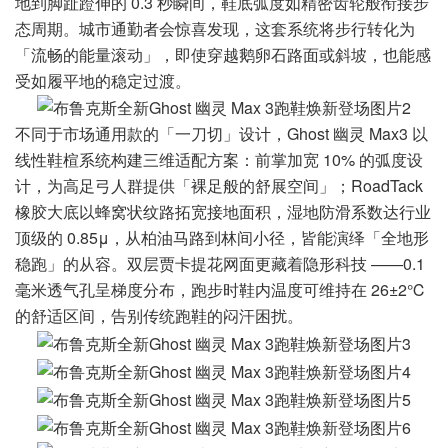
地到脚趾蹬伸的 0.3 秒瞬间，鞋底弧度如精密齿轮般衔接步
态周期。城市通勤者会惊喜发现，这套系统将步行转化为
「流畅的能量滚动」，即使穿越鹅卵石路面或斜坡，也能感
受如履平地的稳定过渡。
不同于市场通用款的「一刀切」设计，Ghost 幽灵 Max3 以
线性鞋楦系统构建三维适配方案：前掌加宽 10% 的弧度设
计，为高足弓人群提供「裸足般的舒展空间」；RoadTack
橡胶大底以蜂窝状纹路拓宽接地面积，湿地防滑系数达行业
顶级的 0.85μ，从柏油马路到林间小径，皆能演绎「全地形
稳跑」的从容。双层贾卡提花网面更藏着隐形科技 ——0.1
毫米透气孔呈梯度分布，跑步时鞋内温度可维持在 26±2℃
的舒适区间，告别传统跑鞋的闷汗困扰。