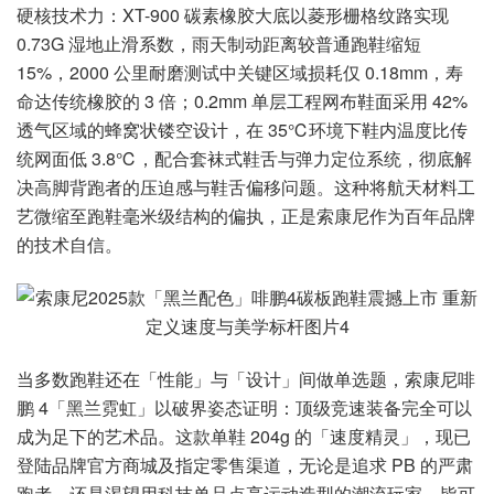
硬核技术力：XT-900 碳素橡胶大底以菱形栅格纹路实现
0.73G 湿地止滑系数，雨天制动距离较普通跑鞋缩短
15%，2000 公里耐磨测试中关键区域损耗仅 0.18mm，寿
命达传统橡胶的 3 倍；0.2mm 单层工程网布鞋面采用 42%
透气区域的蜂窝状镂空设计，在 35℃环境下鞋内温度比传
统网面低 3.8℃，配合套袜式鞋舌与弹力定位系统，彻底解
决高脚背跑者的压迫感与鞋舌偏移问题。这种将航天材料工
艺微缩至跑鞋毫米级结构的偏执，正是索康尼作为百年品牌
的技术自信。
当多数跑鞋还在「性能」与「设计」间做单选题，索康尼啡
鹏 4「黑兰霓虹」以破界姿态证明：顶级竞速装备完全可以
成为足下的艺术品。这款单鞋 204g 的「速度精灵」，现已
登陆品牌官方商城及指定零售渠道，无论是追求 PB 的严肃
跑者，还是渴望用科技单品点亮运动造型的潮流玩家，皆可