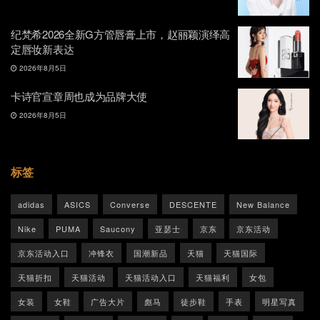
纪梵希2026全新G方管唇膏上市，赵丽颖演绎高
定唇妆新表达
2026年8月5日
卡诗官宣章周也成为品牌大使
2026年8月5日
标签
adidas
ASICS
Converse
DESCENTE
New Balance
Nike
PUMA
Saucony
亚瑟士
京东
京东活动
京东活动入口
冲锋衣
国潮新品
天猫
天猫国际
天猫折扣
天猫活动
天猫活动入口
天猫福利
女包
女装
女鞋
广告大片
彪马
徒步鞋
手表
明星写真