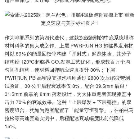
作为啡鹏系列的第四代迭代，这款旗舰跑鞋的中底系统堪称
材料科学的集大成之作。上层 PWRRUN HG 超临界发泡材
料以 89% 的能量回馈率构建「弹射式」起跑体验，其分子
结构经 120℃超临界 CO₂发泡工艺优化，形成数百万个均
匀闭孔结构，使材料回弹响应速度提升 30%；下层
PWRRUN PB 高密度支撑泡棉则通过 2800 次压缩疲劳测
试验证，30 公里后程衰减率仅 8%，配合 39.5mm 后跟 /
31.5mm 前掌的 8mm 落差设计，为大体重跑者实现膝盖冲
击力 70% 的衰减效果。这种「上层爆发 + 下层稳控」的双
密度组合，犹如为跑者配置了「能量守恒引擎」，在柏林马
拉松等高速赛道实测中，后程配速衰减幅度比前代降低
15%。