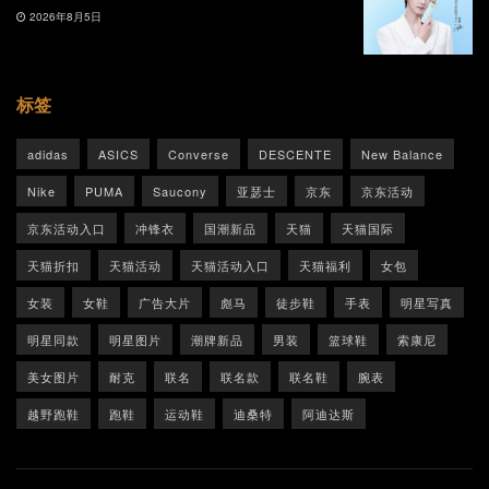
2026年8月5日
标签
adidas
ASICS
Converse
DESCENTE
New Balance
Nike
PUMA
Saucony
亚瑟士
京东
京东活动
京东活动入口
冲锋衣
国潮新品
天猫
天猫国际
天猫折扣
天猫活动
天猫活动入口
天猫福利
女包
女装
女鞋
广告大片
彪马
徒步鞋
手表
明星写真
明星同款
明星图片
潮牌新品
男装
篮球鞋
索康尼
美女图片
耐克
联名
联名款
联名鞋
腕表
越野跑鞋
跑鞋
运动鞋
迪桑特
阿迪达斯