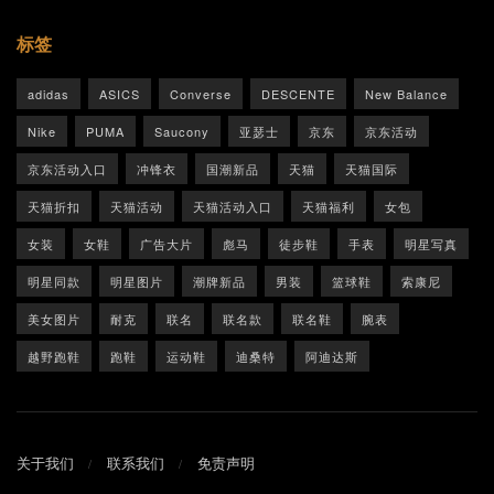
标签
adidas
ASICS
Converse
DESCENTE
New Balance
Nike
PUMA
Saucony
亚瑟士
京东
京东活动
京东活动入口
冲锋衣
国潮新品
天猫
天猫国际
天猫折扣
天猫活动
天猫活动入口
天猫福利
女包
女装
女鞋
广告大片
彪马
徒步鞋
手表
明星写真
明星同款
明星图片
潮牌新品
男装
篮球鞋
索康尼
美女图片
耐克
联名
联名款
联名鞋
腕表
越野跑鞋
跑鞋
运动鞋
迪桑特
阿迪达斯
关于我们
联系我们
免责声明