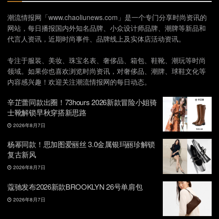
潮流情报网「www.chaoliunews.com」是一个专门分享时尚资讯的
网站，每日播报国内外知名品牌、小众设计师品牌、潮牌等新品和
代言人资讯，近期时尚事件、品牌线上及实体店活动资讯。
专注于服装、美妆、珠宝名表、奢侈品、箱包、鞋靴、潮玩等时尚
领域。如果你也喜欢浏览时尚资讯，对奢侈品、潮牌、球鞋文化等
内容感兴趣！欢迎关注潮流情报网的每日动态。
辛芷蕾同款出圈！73hours 2026新款冒险小姐骑
士靴解锁早秋穿搭新思路
2026年8月7日
杨幂同款！思加图爱丽丝 3.0金属银玛丽珍解锁
复古新风
2026年8月7日
蔻驰发布2026新款BROOKLYN 26号单肩包
2026年8月7日