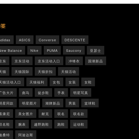
标签
adidas
ASICS
Converse
DESCENTE
New Balance
Nike
PUMA
Saucony
亚瑟士
京东
京东活动
京东活动入口
冲锋衣
国潮新品
天猫
天猫国际
天猫折扣
天猫活动
天猫活动入口
天猫福利
女包
女装
女鞋
广告大片
彪马
徒步鞋
手表
明星写真
明星同款
明星图片
潮牌新品
男装
篮球鞋
索康尼
美女图片
耐克
联名
联名款
联名鞋
腕表
越野跑鞋
跑鞋
运动鞋
迪桑特
阿迪达斯