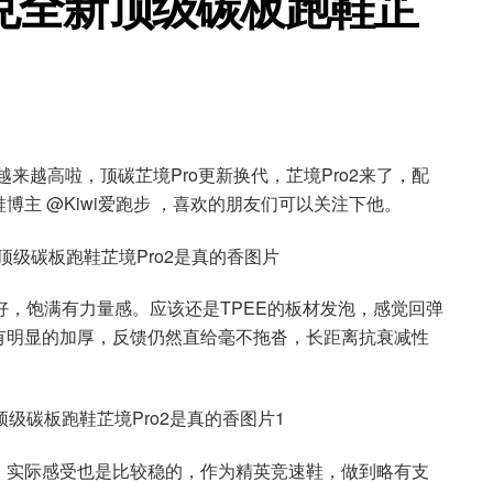
克全新顶级碳板跑鞋芷
越来越高啦，顶碳芷境Pro更新换代，芷境Pro2来了，配
主 @Kiwi爱跑步 ，喜欢的朋友们可以关注下他。
好，饱满有力量感。应该还是TPEE的板材发泡，感觉回弹
有明显的加厚，反馈仍然直给毫不拖沓，长距离抗衰减性
，实际感受也是比较稳的，作为精英竞速鞋，做到略有支