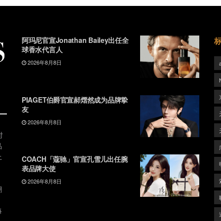
阿玛尼官宣Jonathan Bailey出任全
球香水代言人
2026年8月8日
PIAGET伯爵官宣郝熠然成为品牌挚
友
2026年8月8日
时
品
上
COACH「蔻驰」官宣孔雪儿出任腕
表品牌大使
2026年8月8日
潮
、
每