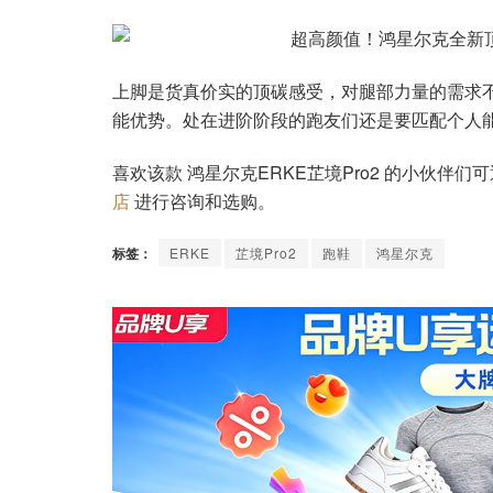
上脚是货真价实的顶碳感受，对腿部力量的需求不
能优势。处在进阶阶段的跑友们还是要匹配个人
喜欢该款 鸿星尔克ERKE芷境Pro2 的小伙伴们
店
进行咨询和选购。
标签：
ERKE
芷境Pro2
跑鞋
鸿星尔克