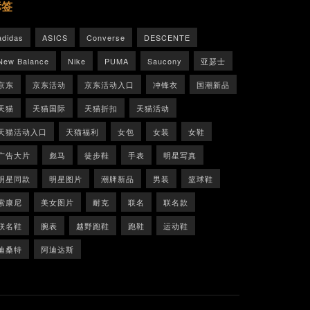
标签
adidas
ASICS
Converse
DESCENTE
New Balance
Nike
PUMA
Saucony
亚瑟士
京东
京东活动
京东活动入口
冲锋衣
国潮新品
天猫
天猫国际
天猫折扣
天猫活动
天猫活动入口
天猫福利
女包
女装
女鞋
广告大片
彪马
徒步鞋
手表
明星写真
明星同款
明星图片
潮牌新品
男装
篮球鞋
索康尼
美女图片
耐克
联名
联名款
联名鞋
腕表
越野跑鞋
跑鞋
运动鞋
迪桑特
阿迪达斯