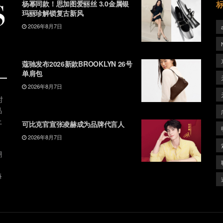
杨幂同款！思加图爱丽丝 3.0金属银
玛丽珍解锁复古新风
2026年8月7日
蔻驰发布2026新款BROOKLYN 26号
单肩包
2026年8月7日
时
品
上
可比克官宣张凌赫成为品牌代言人
2026年8月7日
潮
、
每