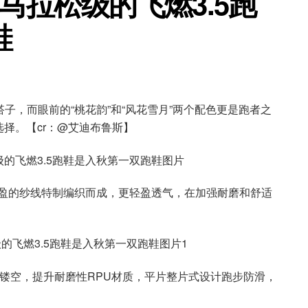
马拉松级的飞燃3.5跑
鞋
搭子，而眼前的“桃花韵”和“风花雪月”两个配色更是跑者之
择。【cr：@艾迪布鲁斯】
轻盈的纱线特制编织而成，更轻盈透气，在加强耐磨和舒适
U镂空，提升耐磨性RPU材质，平片整片式设计跑步防滑，