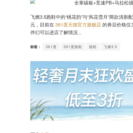
飞燃3.5跑鞋中的“桃花韵”与“风花雪月”两款清
元，目前在
361度天猫官方旗舰店
的券后价格仅为
伴们可以进店了解情况 。
标签：
361度
361度跑鞋
跑鞋
飞燃3.5