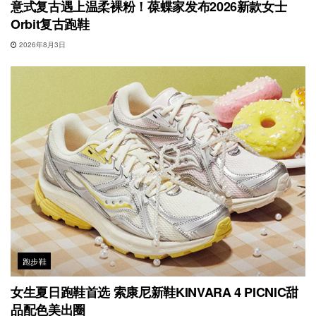
意式复古遇上温柔裸粉！葆蝶家发布2026新款女士
Orbit复古跑鞋
2026年8月3日
跑步鞋
女生夏日跑鞋首选 索康尼新鞋KINVARA 4 PICNIC甜
品配色美出圈