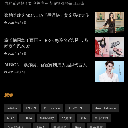
内容感兴趣！欢迎关注潮流情报网的每日动态。
张柏芝成为MONETA「墨涅塔」黄金品牌大使
2026年8月6日
章若楠同款！百丽 ×Hello Kitty联名德训鞋，甜
酷赛车风来袭
2026年8月6日
ALBION「澳尔滨」官宣许凯成为品牌代言人
2026年8月5日
标签
adidas
ASICS
Converse
DESCENTE
New Balance
Nike
PUMA
Saucony
亚瑟士
京东
京东活动
京东活动入口
冲锋衣
国潮新品
天猫
天猫国际