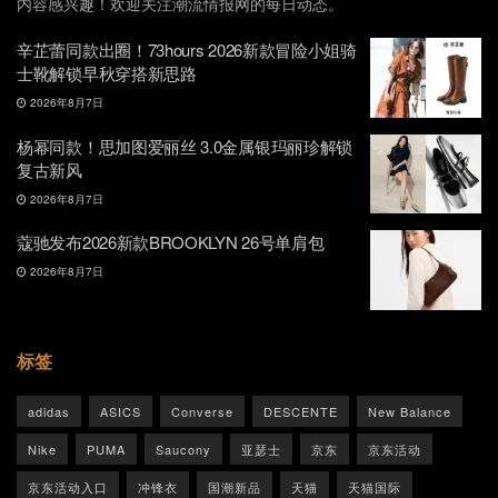
内容感兴趣！欢迎关注潮流情报网的每日动态。
辛芷蕾同款出圈！73hours 2026新款冒险小姐骑
士靴解锁早秋穿搭新思路
2026年8月7日
杨幂同款！思加图爱丽丝 3.0金属银玛丽珍解锁
复古新风
2026年8月7日
蔻驰发布2026新款BROOKLYN 26号单肩包
2026年8月7日
标签
adidas
ASICS
Converse
DESCENTE
New Balance
Nike
PUMA
Saucony
亚瑟士
京东
京东活动
京东活动入口
冲锋衣
国潮新品
天猫
天猫国际