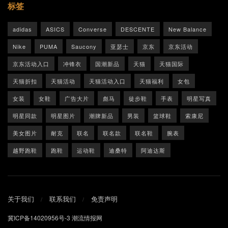
标签
adidas
ASICS
Converse
DESCENTE
New Balance
Nike
PUMA
Saucony
亚瑟士
京东
京东活动
京东活动入口
冲锋衣
国潮新品
天猫
天猫国际
天猫折扣
天猫活动
天猫活动入口
天猫福利
女包
女装
女鞋
广告大片
彪马
徒步鞋
手表
明星写真
明星同款
明星图片
潮牌新品
男装
篮球鞋
索康尼
美女图片
耐克
联名
联名款
联名鞋
腕表
越野跑鞋
跑鞋
运动鞋
迪桑特
阿迪达斯
关于我们
联系我们
免责声明
冀ICP备14020956号-3
潮流情报网