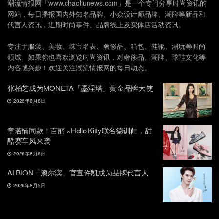
潮流情报网「www.chaoliunews.com」是一个专门分享时尚资讯的
网站，每日播报国内外知名品牌、小众设计师品牌、潮牌等新品和
代言人资讯，近期时尚事件、品牌线上及实体店活动资讯。
专注于服装、美妆、珠宝名表、奢侈品、箱包、鞋靴、潮玩等时尚
领域。如果你也喜欢浏览时尚资讯，对奢侈品、潮牌、球鞋文化等
内容感兴趣！欢迎关注潮流情报网的每日动态。
张柏芝成为MONETA「墨涅塔」黄金品牌大使
2026年8月6日
章若楠同款！百丽 ×Hello Kitty联名德训鞋，甜
酷赛车风来袭
2026年8月6日
ALBION「澳尔滨」官宣许凯成为品牌代言人
2026年8月5日