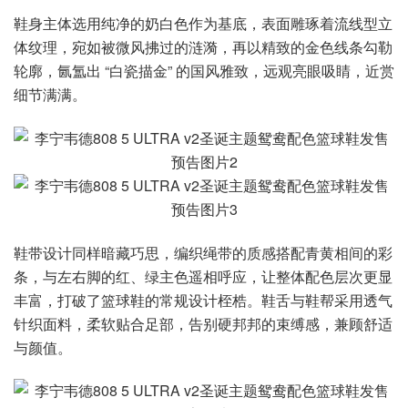
鞋身主体选用纯净的奶白色作为基底，表面雕琢着流线型立
体纹理，宛如被微风拂过的涟漪，再以精致的金色线条勾勒
轮廓，氤氲出 “白瓷描金” 的国风雅致，远观亮眼吸睛，近赏
细节满满。
鞋带设计同样暗藏巧思，编织绳带的质感搭配青黄相间的彩
条，与左右脚的红、绿主色遥相呼应，让整体配色层次更显
丰富，打破了篮球鞋的常规设计桎梏。鞋舌与鞋帮采用透气
针织面料，柔软贴合足部，告别硬邦邦的束缚感，兼顾舒适
与颜值。