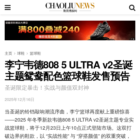
主页
球鞋
篮球鞋
李宁韦德808 5 ULTRA v2圣诞
主题鸳鸯配色篮球鞋发售预告
圣诞限定暴击！实战与颜值双封神
2025年12月16日
当圣诞的铃铛敲响潮流序曲，李宁篮球再度献上重磅惊喜
——2025 年冬季新款韦德808 5 ULTRA v2圣诞主题专业实
战篮球鞋，将于12月23日上午10点正式登陆市场。这双打
破边界的鞋款，以 “实战性能” 与 “穿搭颜值” 的双重突破，