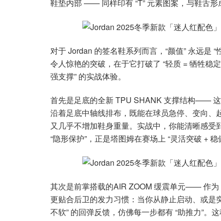
鞋垫内部 —— 同样印有 “T” 元素图案，与鞋
对于 Jordan 的签名鞋系列而言，“颜值” 永远是 “
令人惊艳的突破，在于它打破了 “轻质 = 牺牲稳
强支撑” 的实战体验。
首先是足底的全新 TPU SHANK 支撑结构—— 
沿着足底中轴线排布，既能在球员急停、变向、
又几乎不增加鞋身重量。实战中，你能清晰感受到足
“隐形保护”，正是塔图姆在赛场上 “灵活突破 + 
其次是前掌搭载的AIR ZOOM 缓震单元—— 作为
更贴合后卫的发力习惯：当你从静止启动、或是突破时
不软” 的回弹反馈，仿佛每一步都有 “助推力”。