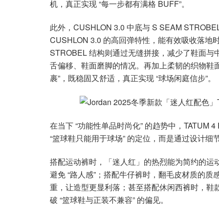
机，真正实现 “每一步都有满格 BUFF”。
此外，CUSHLON 3.0 中底与 S SEAM ST
CUSHLON 3.0 的高回弹特性，能有效吸收落
STROBEL 结构则通过无缝拼接，减少了鞋面与
舌偏移、鞋面磨脚的情况。再加上柔韧的织物鞋面
裹”，既稳固又舒适，真正实现 “球场闲庭信步”。
在当下 “功能性单品时尚化” 的趋势中，TATUM 4 
“篮球鞋只能用于球场” 的定位，而是通过设计
搭配运动裤时，「迷人红」的热烈能为简约的运动造
避免 “路人感”；搭配牛仔裤时，翻毛皮材质的
重，让造型更显利落；甚至搭配休闲西裤时，鞋款
破 “篮球鞋与正装不兼容” 的偏见。