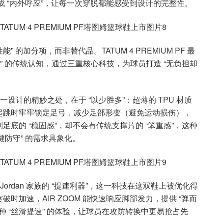
舌形成 “内外呼应”，让每一次穿脱都能感受到设计的完整性。
性能” 的加分项，而非替代品。TATUM 4 PREMIUM PF 最
定” 的传统认知，通过三重核心科技，为球员打造 “无负担却
这一设计的精妙之处，在于 “以少胜多”：超薄的 TPU 材质
起跳时牢牢锁定足弓，减少足部形变（避免运动损伤），
底的 “稳固感”，却不会有传统支撑片的 “笨重感”，这种
稳健防守” 的需求具象化。
 Jordan 家族的 “提速利器”，这一科技在这双鞋上被优化得
加速，AIR ZOOM 能快速响应脚部发力，提供 “弹而
这种 “丝滑提速” 的体验，让球员在攻防转换中更易抢占先