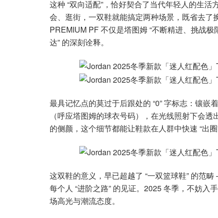
这种 “双向适配”，恰好契合了当代年轻人的生活
会、逛街，一双鞋就能搞定两种场景，既省去了换鞋
PREMIUM PF 不仅是塔图姆 “不断精进、挑战极
达” 的深刻诠释。
最具记忆点的莫过于后跟处的 “0” 字标志：镶嵌着
（呼应塔图姆的球衣号码），在光线照射下会透
的侧颜，这个细节都能让鞋款在人群中快速 “出圈”
这双鞋的意义，早已超越了 “一双篮球鞋” 的范
每个人 “进阶之路” 的见证。2025 冬季，不妨
场高光与潮流态度。