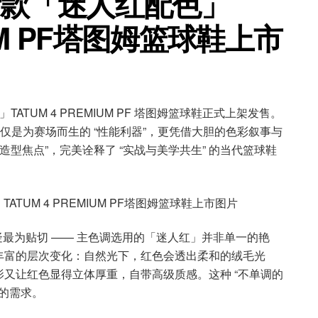
冬季新款「迷人红配色」
IUM PF塔图姆篮球鞋上市
」TATUM 4 PREMIUM PF 塔图姆篮球鞋正式上架发售。
不仅是为赛场而生的 “性能利器”，更凭借大胆的色彩叙事与
造型焦点”，完美诠释了 “实战与美学共生” 的当代篮球鞋
疑最为贴切 —— 主色调选用的「迷人红」并非单一的艳
丰富的层次变化：自然光下，红色会透出柔和的绒毛光
又让红色显得立体厚重，自带高级质感。这种 “不单调的
 的需求。