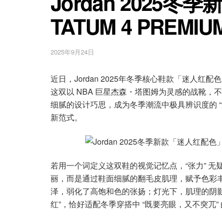
Jordan 2025
TATUM 4 PREM
2025年9月24日
近日，Jordan 2025年冬季核心鞋款「迷人红配色
这双以 NBA 巨星杰森・塔图姆为灵感的战靴，
细腻的设计巧思，成为冬季潮流中极具辨识度的 “
新范式。
若用一个词定义这双鞋的视觉记忆点，“张力” 无
丽，而是通过鞋面细腻的翻毛皮肌理，赋予色彩
泽，弱化了高饱和色的张扬；灯光下，肌理的阴影
红”，恰好适配冬季穿搭中 “既要亮眼，又不突兀”