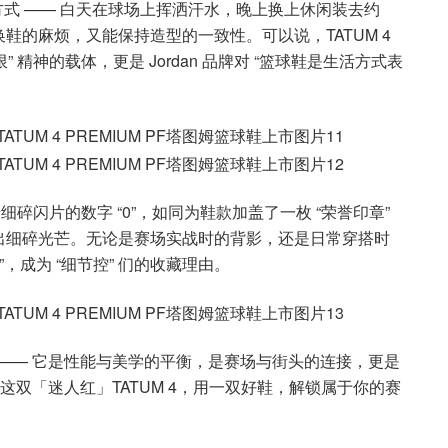
方式 —— 白天在球场上挥洒汗水，晚上换上休闲装去约
的麻烦，又能保持造型的一致性。可以说，TATUM 4
限” 精神的载体，更是 Jordan 品牌对 “篮球鞋是生活方式表
细碎闪片的数字 “0”，如同为鞋款加盖了一枚 “荣誉印章”
出细碎光芒。无论是赛场实战时的背影，还是日常穿搭时
，成为 “细节控” 们的收藏理由。
畴 —— 它是性能与美学的平衡，是赛场与街头的连接，更是
入手这双「迷人红」TATUM 4，用一双好鞋，解锁属于你的赛