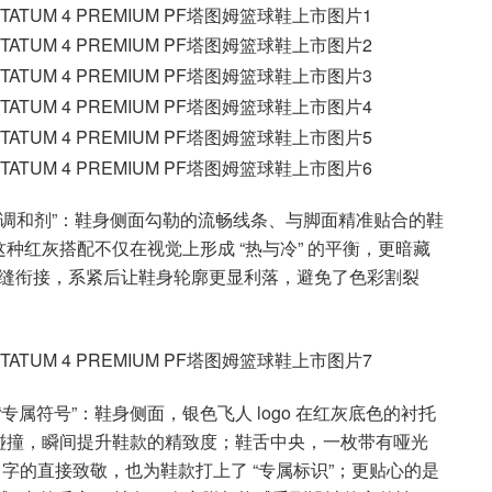
“调和剂”：鞋身侧面勾勒的流畅线条、与脚面精准贴合的鞋
种红灰搭配不仅在视觉上形成 “热与冷” 的平衡，更暗藏
无缝衔接，系紧后让鞋身轮廓更显利落，避免了色彩割裂
“专属符号”：鞋身侧面，银色飞人 logo 在红灰底色的衬托
碰撞，瞬间提升鞋款的精致度；鞋舌中央，一枚带有哑光
名字的直接致敬，也为鞋款打上了 “专属标识”；更贴心的是