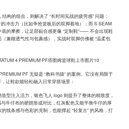
ROBEL 结构的组合，则解决了 “长时间实战的疲劳感” 问题：
地时的冲击力（比如争抢篮板后的双脚着地）；而 S SEAM
中底的摩擦，让足部贴合感更像 “定制鞋”—— 不会出现鞋
（兼顾透气性与包裹感），实战时双脚仿佛被 “温柔包
PREMIUM PF 无疑是 “教科书级” 的案例。它没有局限于
细节，让鞋款能轻松融入日常穿搭场景：
型注入活力，银色飞人 logo 则提升了整体的精致度，
质感与牛仔布的硬朗形成对比，红灰配色又能平衡牛仔的厚
的线条感与色彩的克制，也能撑起 “轻复古” 的风格，打