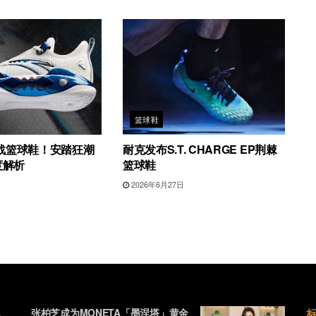
篮球鞋
战篮球鞋！安踏狂潮
耐克发布S.T. CHARGE EP荆棘
度解析
篮球鞋
日
2026年6月27日
张柏芝成为MONETA「墨涅塔」黄金