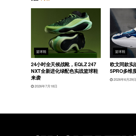
篮球鞋
篮球鞋
24小时全天候战靴，EQLZ 247
欧文同款实
NXT全新进化绿配色实战篮球鞋
5PRO多维
来袭
2026年6月29
2026年7月18日