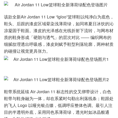
该款全新Air Jordan 11 Low “Igloo”篮球鞋以纯净白为底色，
鞋头、后跟的漆皮区域晕染浅薄荷绿，如同将夏日冰饮的沁
凉凝固于鞋面。漆皮的光泽感在光线折射下流转，与网布材
质的鞋身形成「硬朗与透气」的层次对比 —— 编织网布的
细腻纹理透出呼吸感，漆皮则赋予鞋型利落轮廓，两种材质
的碰撞让视觉更具张力。
鞋带系统延续 Air Jordan 11 标志性的交叉绑带设计，白色
鞋带与鞋身融为一体，却在系紧时勾勒出利落线条；鞋跟处
的飞人 Logo 以哑光银点缀，低调呼应整体色调。最引人注
目的半透明外底，采用同色系薄荷绿，透光时如冰晶般通