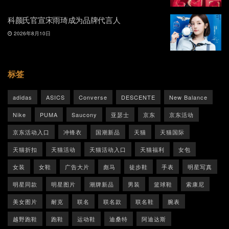
科颜氏官宣宋雨琦成为品牌代言人
2026年8月10日
标签
adidas
ASICS
Converse
DESCENTE
New Balance
Nike
PUMA
Saucony
亚瑟士
京东
京东活动
京东活动入口
冲锋衣
国潮新品
天猫
天猫国际
天猫折扣
天猫活动
天猫活动入口
天猫福利
女包
女装
女鞋
广告大片
彪马
徒步鞋
手表
明星写真
明星同款
明星图片
潮牌新品
男装
篮球鞋
索康尼
美女图片
耐克
联名
联名款
联名鞋
腕表
越野跑鞋
跑鞋
运动鞋
迪桑特
阿迪达斯