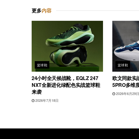
更多
内容
篮球鞋
篮球鞋
24小时全天候战靴，EQLZ 247
欧文同款实
NXT全新进化绿配色实战篮球鞋
5PRO多维
来袭
2026年6月29
2026年7月18日