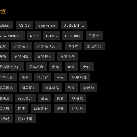
标签
adidas
ASICS
Converse
DESCENTE
New Balance
Nike
PUMA
Saucony
亚瑟士
京东
京东活动
京东活动入口
冲锋衣
国潮新品
天猫
天猫国际
天猫折扣
天猫活动
天猫活动入口
天猫福利
女包
女装
女鞋
广告大片
彪马
徒步鞋
手表
明星写真
明星同款
明星图片
潮牌新品
男装
篮球鞋
索康尼
美女图片
耐克
联名
联名款
联名鞋
腕表
越野跑鞋
跑鞋
运动鞋
迪桑特
阿迪达斯