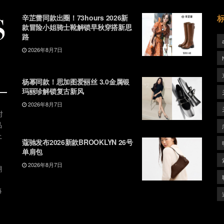
辛芷蕾同款出圈！73hours 2026新
款冒险小姐骑士靴解锁早秋穿搭新思
路
2026年8月7日
杨幂同款！思加图爱丽丝 3.0金属银
玛丽珍解锁复古新风
2026年8月7日
时
品
上
蔻驰发布2026新款BROOKLYN 26号
单肩包
2026年8月7日
潮
、
每