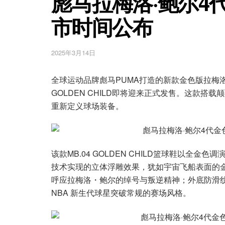
彪马拉梅洛·鲍尔4
市时间公布
2025年3月14日
全球运动品牌彪马PUMA打造的新款金色版拉梅洛・鲍尔
GOLDEN CHILD即将迎来正式发售。这款搭
重新定义球场装备。
该款MB.04 GOLDEN CHILD篮球鞋以全金
技术实现的立体浮雕效果，犹如宇宙飞船表面的金属光泽
呼应拉梅洛・鲍尔的绰号与叛逆精神；外底防滑纹路暗藏
NBA 新生代球星突破常规的赛场风格。