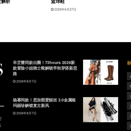
度解析
篮球鞋
日
2026年6月27日
辛芷蕾同款出圈！73hours 2026新
款冒险小姐骑士靴解锁早秋穿搭新思
路
2026年8月7日
杨幂同款！思加图爱丽丝 3.0金属银
玛丽珍解锁复古新风
2026年8月7日
时
品