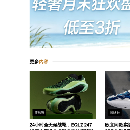
更多
内容
篮球鞋
篮球鞋
24小时全天候战靴，EQLZ 247
欧文同款实