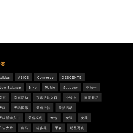
标签
adidas
ASICS
Converse
DESCENTE
New Balance
Nike
PUMA
Saucony
亚瑟士
京东
京东活动
京东活动入口
冲锋衣
国潮新品
天猫
天猫国际
天猫折扣
天猫活动
天猫活动入口
天猫福利
女包
女装
女鞋
广告大片
彪马
徒步鞋
手表
明星写真