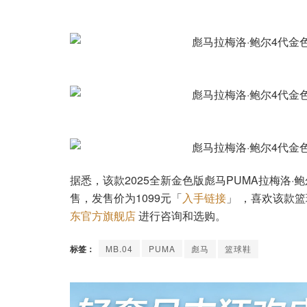
据悉，该款2025全新金色版彪马PUMA拉梅洛·鲍
售，发售价为1099元「
入手链接
」 ，喜欢该款
东官方旗舰店
进行咨询和选购。
标签：
MB.04
PUMA
彪马
篮球鞋