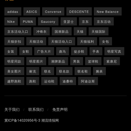
adidas
ASICS
Converse
DESCENTE
New Balance
Nike
PUMA
Saucony
亚瑟士
京东
京东活动
京东活动入口
冲锋衣
国潮新品
天猫
天猫国际
天猫折扣
天猫活动
天猫活动入口
天猫福利
女包
女装
女鞋
广告大片
彪马
徒步鞋
手表
明星写真
明星同款
明星图片
潮牌新品
男装
篮球鞋
索康尼
美女图片
耐克
联名
联名款
联名鞋
腕表
越野跑鞋
跑鞋
运动鞋
迪桑特
阿迪达斯
关于我们
联系我们
免责声明
冀ICP备14020956号-3
潮流情报网