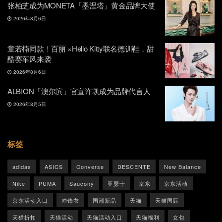
张柏芝成为MONETA「墨涅塔」黄金品牌大使
2026年8月6日
章若楠同款！百丽 ×Hello Kitty联名德训鞋，甜
酷赛车风来袭
2026年8月6日
ALBION「澳尔滨」官宣许凯成为品牌代言人
2026年8月5日
标签
adidas
ASICS
Converse
DESCENTE
New Balance
Nike
PUMA
Saucony
亚瑟士
京东
京东活动
京东活动入口
冲锋衣
国潮新品
天猫
天猫国际
天猫折扣
天猫活动
天猫活动入口
天猫福利
女包