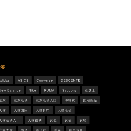
标签
adidas
ASICS
Converse
DESCENTE
New Balance
Nike
PUMA
Saucony
亚瑟士
京东
京东活动
京东活动入口
冲锋衣
国潮新品
天猫
天猫国际
天猫折扣
天猫活动
天猫活动入口
天猫福利
女包
女装
女鞋
广告大片
彪马
徒步鞋
手表
明星写真