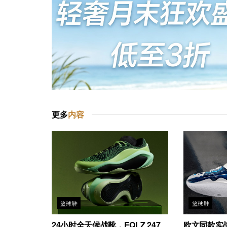
更多
内容
篮球鞋
篮球鞋
24小时全天候战靴，EQLZ 247
欧文同款实