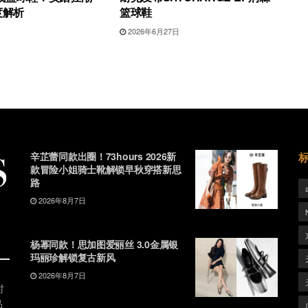
度解析
篮球鞋
日
2026年6月27日
辛芷蕾同款出圈！73hours 2026新
款冒险小姐骑士靴解锁早秋穿搭新思
路
2026年8月7日
杨幂同款！思加图爱丽丝 3.0金属银
玛丽珍解锁复古新风
2026年8月7日
时
品