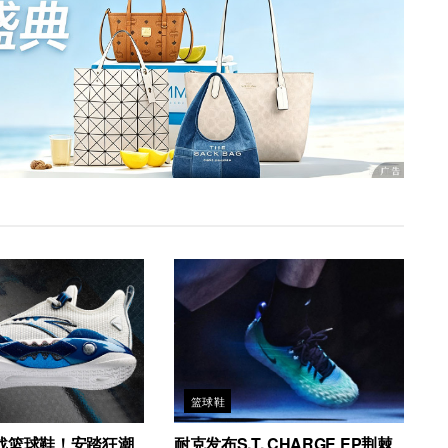
篮球鞋
战篮球鞋！安踏狂潮
耐克发布S.T. CHARGE EP荆棘