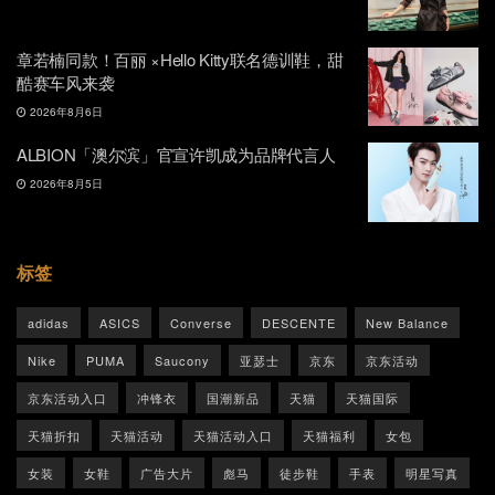
章若楠同款！百丽 ×Hello Kitty联名德训鞋，甜
酷赛车风来袭
2026年8月6日
ALBION「澳尔滨」官宣许凯成为品牌代言人
2026年8月5日
标签
adidas
ASICS
Converse
DESCENTE
New Balance
Nike
PUMA
Saucony
亚瑟士
京东
京东活动
京东活动入口
冲锋衣
国潮新品
天猫
天猫国际
天猫折扣
天猫活动
天猫活动入口
天猫福利
女包
女装
女鞋
广告大片
彪马
徒步鞋
手表
明星写真