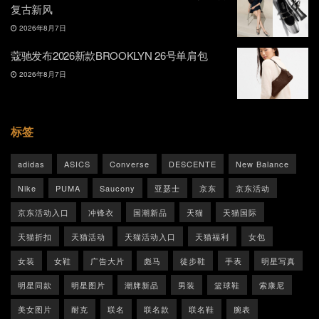
复古新风
2026年8月7日
蔻驰发布2026新款BROOKLYN 26号单肩包
2026年8月7日
标签
adidas
ASICS
Converse
DESCENTE
New Balance
Nike
PUMA
Saucony
亚瑟士
京东
京东活动
京东活动入口
冲锋衣
国潮新品
天猫
天猫国际
天猫折扣
天猫活动
天猫活动入口
天猫福利
女包
女装
女鞋
广告大片
彪马
徒步鞋
手表
明星写真
明星同款
明星图片
潮牌新品
男装
篮球鞋
索康尼
美女图片
耐克
联名
联名款
联名鞋
腕表