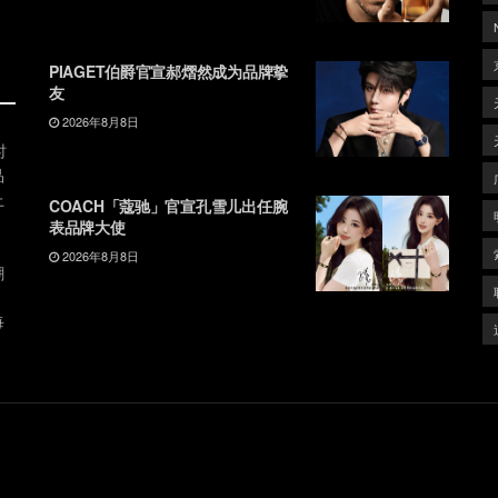
PIAGET伯爵官宣郝熠然成为品牌挚
友
2026年8月8日
时
品
上
COACH「蔻驰」官宣孔雪儿出任腕
表品牌大使
2026年8月8日
潮
、
每