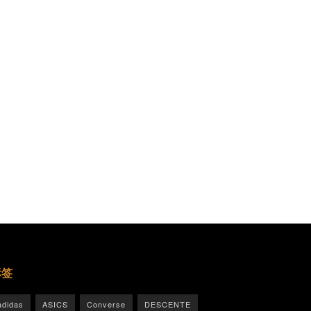
标签
adidas
ASICS
Converse
DESCENTE