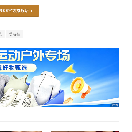
ERSE官方旗舰店 >
威
联名鞋