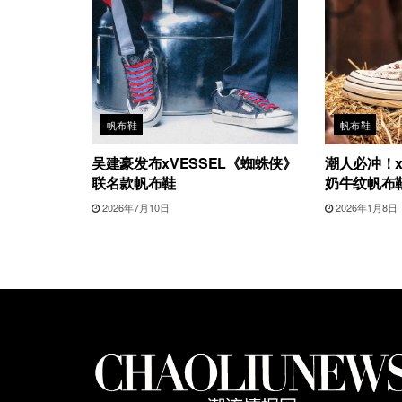
帆布鞋
帆布鞋
吴建豪发布xVESSEL《蜘蛛侠》
潮人必冲！xV
联名款帆布鞋
奶牛纹帆布
2026年7月10日
2026年1月8日