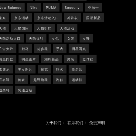
New Balance
Nike
PUMA
Saucony
亚瑟士
京东
京东活动
京东活动入口
冲锋衣
国潮新品
天猫
天猫国际
天猫折扣
天猫活动
天猫活动入口
天猫福利
女包
女装
女鞋
广告大片
彪马
徒步鞋
手表
明星写真
明星同款
明星图片
潮牌新品
男装
篮球鞋
索康尼
美女图片
耐克
联名
联名款
联名鞋
腕表
越野跑鞋
跑鞋
运动鞋
迪桑特
阿迪达斯
关于我们
联系我们
免责声明