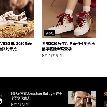
帆布鞋
ESSEL 2026新品
匡威2026马年起飞系列可翻折马
鞋限时开抢
靴厚底鞋重磅登场
2025年12月23日
阿玛尼官宣Jonathan Bailey出任全
球香水代言人
2026年8月8日